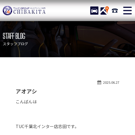
TUCグループ メルセデスベ
STOCK
ACCESS
043-215-
ニュース
在庫リスト
STAFF BLOG
目玉車両一覧
店舗紹介
スタッフブログ
保証＆サービス
アクセスマップ
全国納車
お問い合わせ
特別作業について
オーダーサービス
2025.06.27
買取無料査定
自動車保険
アオアシ
TUCとは？
リクルート
こんばんは
納車blog
スタッフblog
会社概要
TUC千葉北インター店志田です。