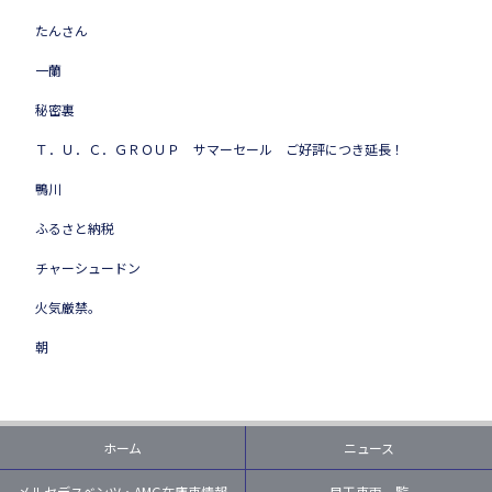
たんさん
一蘭
秘密裏
Ｔ．Ｕ．Ｃ．ＧＲＯＵＰ サマーセール ご好評につき延長！
鴨川
ふるさと納税
チャーシュードン
火気厳禁。
朝
ホーム
ニュース
メルセデスベンツ・AMG在庫車情報
目玉車両一覧