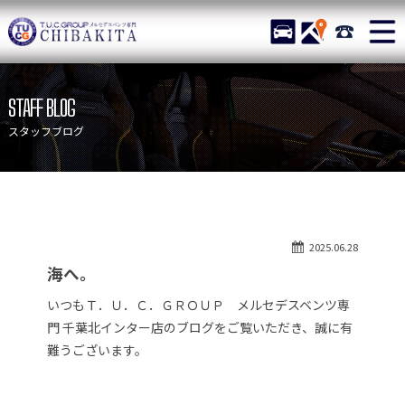
TUCグループ メルセデスベ
STOCK
ACCESS
043-215-
ニュース
在庫リスト
STAFF BLOG
目玉車両一覧
店舗紹介
スタッフブログ
保証＆サービス
アクセスマップ
全国納車
お問い合わせ
特別作業について
オーダーサービス
2025.06.28
買取無料査定
自動車保険
海へ。
TUCとは？
リクルート
いつもＴ．Ｕ．Ｃ．ＧＲＯＵＰ メルセデスベンツ専
納車blog
スタッフblog
門 千葉北インター店のブログをご覧いただき、誠に有
難うございます。
会社概要