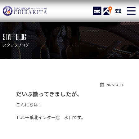
TUCグループ メルセデスベ
STOCK
ACCESS
043-215-
ニュース
在庫リスト
STAFF BLOG
目玉車両一覧
店舗紹介
スタッフブログ
保証＆サービス
アクセスマップ
全国納車
お問い合わせ
特別作業について
オーダーサービス
2025.04.13
買取無料査定
自動車保険
だいぶ散ってきましたが、
TUCとは？
リクルート
こんにちは！
納車blog
スタッフblog
TUC千葉北インター店 水口です。
会社概要