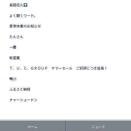
長岡花火
よく聞くワード。
夏季休業のお知らせ
たんさん
一蘭
秘密裏
Ｔ．Ｕ．Ｃ．ＧＲＯＵＰ サマーセール ご好評につき延長！
鴨川
ふるさと納税
チャーシュードン
ホーム
ニュース