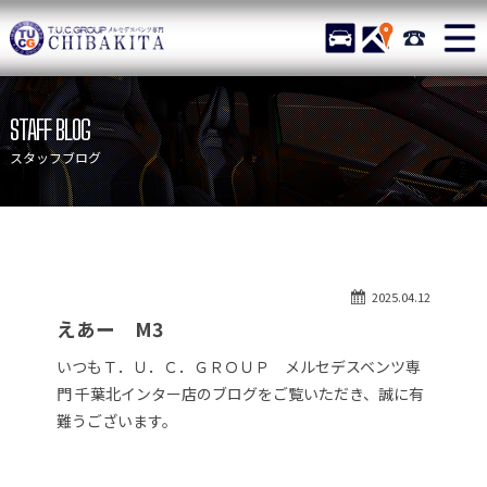
TUCグループ メルセデスベ
STOCK
ACCESS
043-215-
ニュース
在庫リスト
STAFF BLOG
目玉車両一覧
店舗紹介
スタッフブログ
保証＆サービス
アクセスマップ
全国納車
お問い合わせ
特別作業について
オーダーサービス
2025.04.12
買取無料査定
自動車保険
えあー M3
TUCとは？
リクルート
いつもＴ．Ｕ．Ｃ．ＧＲＯＵＰ メルセデスベンツ専
納車blog
スタッフblog
門 千葉北インター店のブログをご覧いただき、誠に有
難うございます。
会社概要