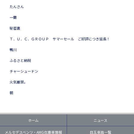
たんさん
一蘭
秘密裏
Ｔ．Ｕ．Ｃ．ＧＲＯＵＰ サマーセール ご好評につき延長！
鴨川
ふるさと納税
チャーシュードン
火気厳禁。
朝
ホーム
ニュース
メルセデスベンツ・AMG在庫車情報
目玉車両一覧