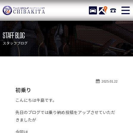
TUCグループ メルセデスベ
STOCK
ACCESS
043-215-
ニュース
在庫リスト
STAFF BLOG
目玉車両一覧
店舗紹介
スタッフブログ
保証＆サービス
アクセスマップ
全国納車
お問い合わせ
特別作業について
オーダーサービス
2025.01.22
買取無料査定
自動車保険
初乗り
TUCとは？
リクルート
こんにちは牛島です。
納車blog
スタッフblog
先日のブログでは乗り納め投稿をアップさせていただ
会社概要
きましたが
今回は