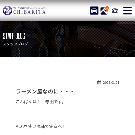
TUCグループ メルセデスベ
STOCK
ACCESS
043-215-
ニュース
在庫リスト
STAFF BLOG
目玉車両一覧
店舗紹介
スタッフブログ
保証＆サービス
アクセスマップ
全国納車
お問い合わせ
特別作業について
オーダーサービス
2025.01.21
買取無料査定
自動車保険
ラーメン屋なのに・・・
TUCとは？
リクルート
こんばんは！！寺田です。
納車blog
スタッフblog
会社概要
ACCを使い高速で実家へ！！