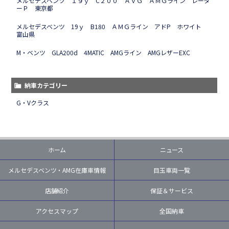
メルセデスベンツ １９ｙ C２００ ＡＶＧ ＡＭＧライン レーダ
ーＰ 東京都
メルセデスベンツ 19ｙ B180 ＡＭＧライン アドP ホワイト
富山県
M・ベンツ GLA200d 4MATIC AMGライン AMGレザーEXC
納車カテゴリー
G・Vクラス
ホーム
ニュース
メルセデスベンツ・AMG在庫車情報
目玉車両一覧
店舗紹介
保証＆サービス
アクセスマップ
全国納車