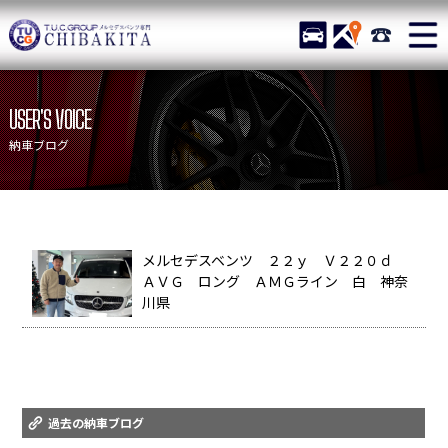
TUCグループ メルセデスベ
STOCK
ACCESS
043-215-
ニュース
在庫リスト
USER'S VOICE
目玉車両一覧
店舗紹介
納車ブログ
保証＆サービス
アクセスマップ
全国納車
お問い合わせ
特別作業について
オーダーサービス
メルセデスベンツ ２２ｙ Ｖ２２０ｄ
ＡＶＧ ロング ＡＭＧライン 白 神奈
買取無料査定
自動車保険
川県
TUCとは？
リクルート
納車blog
スタッフblog
会社概要
過去の納車ブログ