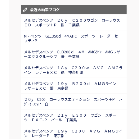
最近の納車ブログ
メルセデスベンツ ２０ｙ Ｃ２００ワゴン ローレウス
ＥＤ スポーツ＋Ｐ 紺 千葉県
M・ベンツ GLE350d 4MATIC スポーツ レーダーセー
フティP
メルセデスベンツ GLB200ｄ ４M AMGﾗｲﾝ AMGレザ
ーエクスクルーシブ 青 千葉県
メルセデスベンツ １８ｙ C２００ｗ ＡＶＧ ＡＭＧラ
イン レザーＥＸＣ 緑 神奈川県
メルセデスベンツ １９ｙ Ｂ２００ｄ ＡＭＧライン
レザーＥＸＣ 銀 東京都
２０y C200 ローレウスエディション スポーツ＋P ﾚｰ
ﾀﾞｰｾｰﾌﾃｨP 白
メルセデスベンツ ２１ｙ Ｅ３００ ワゴン スポー
ツ ＥＸＣ-Ｐ パール 千葉県
メルセデスベンツ １９ｙ C２００ ＡＶＧ ＡＭＧライ
ン レーダーＰ 東京都