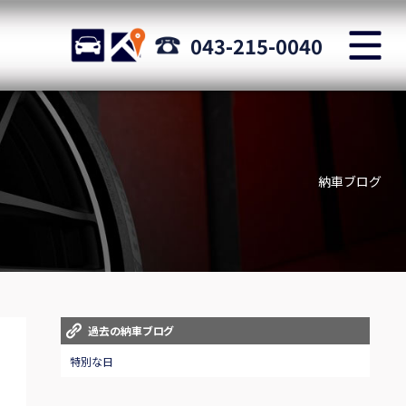
M
STOCK
ACCESS
043-215-0040
店舗紹介
Shop information
納車ブログ
お問い合わせ
Staff blog
自動車保険
Car insurance
スタッフblog
過去の納車ブログ
Staff blog
特別な日