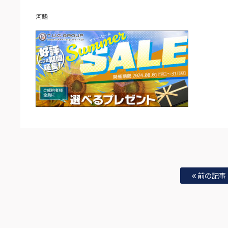
河鰭
前の記事