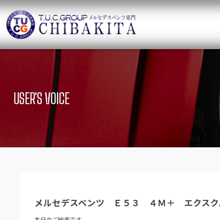
TUCグループ 
ニュース
在庫リ
News and Topics
SUV Stock list
USER'S VOICE
保証＆サービス
アクセ
Warranty and Serivce
Access map
特別作業について
オーダ
Special service
Order service
TUCとは？
リクル
What`s TUC
Recruit
メルセデスベンツ Ｅ５３ ４Ｍ＋ エクスク
会社概要
Company
本日のご納車です。