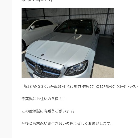
『E53 AMG 3.0ﾘｯﾀｰ直6ﾀｰﾎﾞ435馬力 4ﾏﾁｯｸﾌﾟﾗｽ ｴｸｽｸﾙｰｼﾌﾞ×ﾚｰﾀﾞｰｾｰ
千葉県にお住いのＢ様！！
この度は誠に有難うございます。
今後とも末永いお付き合いの程よろしくお願いします。