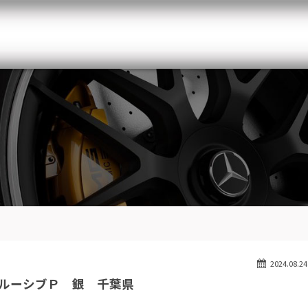
メルセデスベンツ専門 千葉北インター店
スト
目玉車両一覧
Features Stock list
スマップ
全国納車
Delivery service
ーサービス
買取無料査定
Trade in
ート
納車blog
Blog
2024.08.24
ルーシブＰ 銀 千葉県