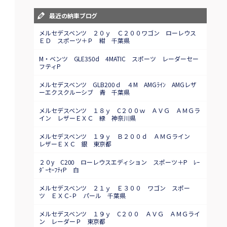
最近の納車ブログ
メルセデスベンツ ２０ｙ Ｃ２００ワゴン ローレウス
ＥＤ スポーツ＋Ｐ 紺 千葉県
M・ベンツ GLE350d 4MATIC スポーツ レーダーセー
フティP
メルセデスベンツ GLB200ｄ ４M AMGﾗｲﾝ AMGレザ
ーエクスクルーシブ 青 千葉県
メルセデスベンツ １８ｙ C２００ｗ ＡＶＧ ＡＭＧラ
イン レザーＥＸＣ 緑 神奈川県
メルセデスベンツ １９ｙ Ｂ２００ｄ ＡＭＧライン
レザーＥＸＣ 銀 東京都
２０y C200 ローレウスエディション スポーツ＋P ﾚｰ
ﾀﾞｰｾｰﾌﾃｨP 白
メルセデスベンツ ２１ｙ Ｅ３００ ワゴン スポー
ツ ＥＸＣ-Ｐ パール 千葉県
メルセデスベンツ １９ｙ C２００ ＡＶＧ ＡＭＧライ
ン レーダーＰ 東京都