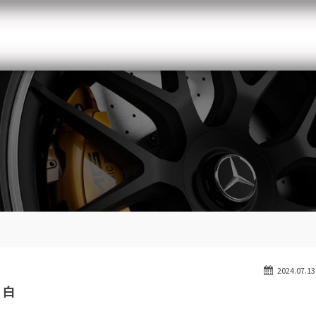
メルセデスベンツ専門 千葉北インター店
スト
目玉車両一覧
Features Stock list
スマップ
全国納車
Delivery service
ーサービス
買取無料査定
Trade in
ート
納車blog
Blog
2024.07.13
 白