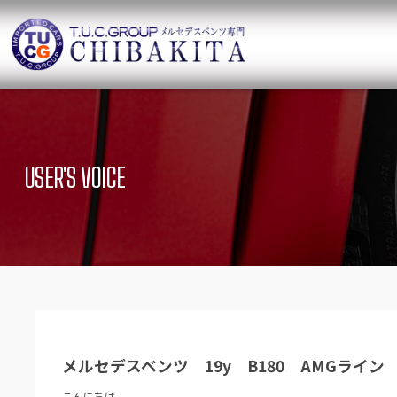
TUCグループ 
ニュース
在庫リ
News and Topics
SUV Stock list
USER'S VOICE
保証＆サービス
アクセ
Warranty and Serivce
Access map
特別作業について
オーダ
Special service
Order service
TUCとは？
リクル
What`s TUC
Recruit
メルセデスベンツ 19y B180 AMGライン
会社概要
Company
こんにちは