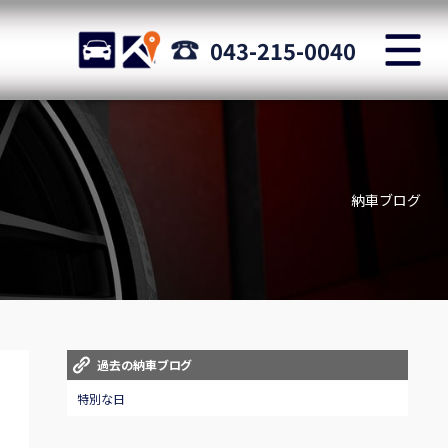
M
STOCK
ACCESS
043-215-0040
店舗紹介
Shop information
納車ブログ
お問い合わせ
Staff blog
自動車保険
Car insurance
スタッフblog
過去の納車ブログ
Staff blog
特別な日