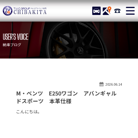
TUCグループ メルセデスベ
STOCK
ACCESS
043-215-
ニュース
在庫リスト
USER'S VOICE
目玉車両一覧
店舗紹介
納車ブログ
保証＆サービス
アクセスマップ
全国納車
お問い合わせ
特別作業について
オーダーサービス
2026.06.14
買取無料査定
自動車保険
M・ベンツ E250ワゴン アバンギャル
TUCとは？
リクルート
ドスポーツ 本革仕様
納車blog
スタッフblog
こんにちは。
会社概要