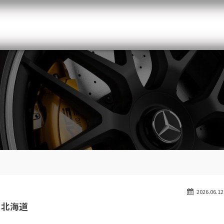
メルセデスベンツ専門 千葉北インター店
スト
目玉車両一覧
Features Stock list
スマップ
全国納車
Delivery service
ーサービス
買取無料査定
Trade in
ート
納車blog
Blog
2026.06.12
 北海道