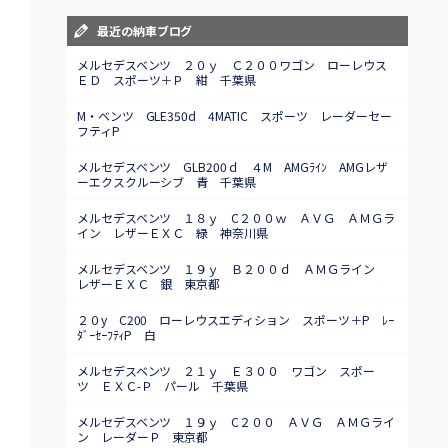
最近の納車ブログ
メルセデスベンツ ２０ｙ Ｃ２００ワゴン ローレウス
ＥＤ スポーツ＋Ｐ 紺 千葉県
M・ベンツ GLE350d 4MATIC スポーツ レーダーセー
フティP
メルセデスベンツ GLB200ｄ ４M AMGﾗｲﾝ AMGレザ
ーエクスクルーシブ 青 千葉県
メルセデスベンツ １８ｙ C２００ｗ ＡＶＧ ＡＭＧラ
イン レザーＥＸＣ 緑 神奈川県
メルセデスベンツ １９ｙ Ｂ２００ｄ ＡＭＧライン
レザーＥＸＣ 銀 東京都
２０y C200 ローレウスエディション スポーツ＋P ﾚｰ
ﾀﾞｰｾｰﾌﾃｨP 白
メルセデスベンツ ２１ｙ Ｅ３００ ワゴン スポー
ツ ＥＸＣ-Ｐ パール 千葉県
メルセデスベンツ １９ｙ C２００ ＡＶＧ ＡＭＧライ
ン レーダーＰ 東京都