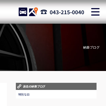
M
STOCK
ACCESS
043-215-0040
店舗紹介
Shop information
納車ブログ
お問い合わせ
Staff blog
自動車保険
Car insurance
スタッフblog
過去の納車ブログ
Staff blog
特別な日