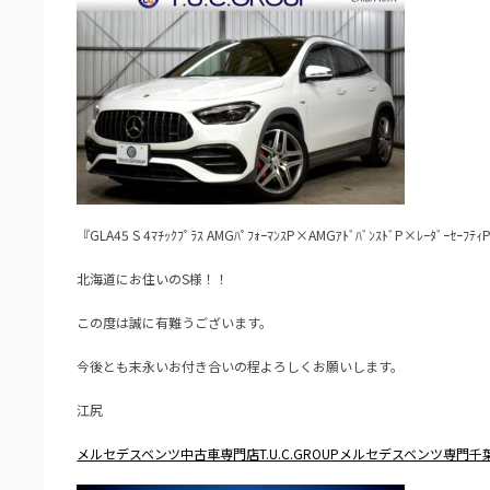
『GLA45 S 4ﾏﾁｯｸﾌﾟﾗｽ AMGﾊﾟﾌｫｰﾏﾝｽP×AMGｱﾄﾞﾊﾞﾝｽﾄﾞP×ﾚｰﾀﾞｰｾｰﾌﾃｨ
北海道にお住いのS様！！
この度は誠に有難うございます。
今後とも末永いお付き合いの程よろしくお願いします。
江尻
メルセデスベンツ中古車専門店T.U.C.GROUPメルセデスベンツ専門