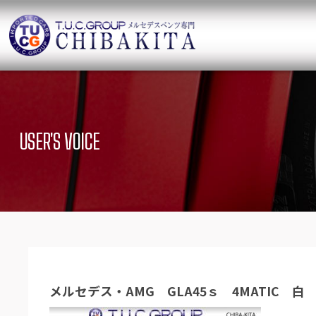
TUCグループ 
ニュース
在庫リ
News and Topics
SUV Stock list
USER'S VOICE
保証＆サービス
アクセ
Warranty and Serivce
Access map
特別作業について
オーダ
Special service
Order service
TUCとは？
リクル
What`s TUC
Recruit
メルセデス・AMG GLA45ｓ 4MATIC 白
会社概要
Company