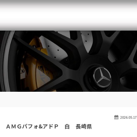
メルセデスベンツ専門 千葉北インター店
スト
目玉車両一覧
Features Stock list
スマップ
全国納車
Delivery service
ーサービス
買取無料査定
Trade in
ート
納車blog
Blog
2026.05.17
 ＡＭＧパフォ&アドＰ 白 長崎県