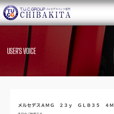
TUCグループ 
ニュース
在庫リ
News and Topics
SUV Stock list
USER'S VOICE
保証＆サービス
アクセ
Warranty and Serivce
Access map
特別作業について
オーダ
Special service
Order service
TUCとは？
リクル
What`s TUC
Recruit
メルセデスＡＭＧ ２３ｙ ＧＬＢ３５ ４Ｍ
会社概要
Company
本日のご納車です。