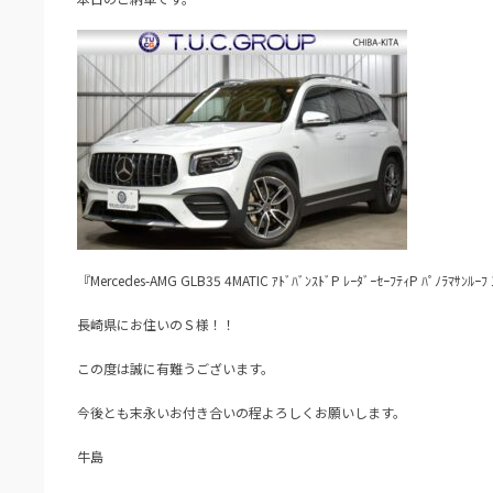
『Mercedes-AMG GLB35 4MATIC ｱﾄﾞﾊﾞﾝｽﾄﾞP ﾚｰﾀﾞｰｾｰﾌﾃｨP ﾊﾟﾉﾗﾏｻﾝﾙｰﾌ
長崎県にお住いのＳ様！！
この度は誠に有難うございます。
今後とも末永いお付き合いの程よろしくお願いします。
牛島