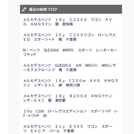
最近の納車ブログ
メルセデスベンツ １９ｙ Ｃ２２０ｄ ワゴン ＡＶ
Ｇ ＡＭＧライン 銀 愛知県
メルセデスベンツ ２０ｙ Ｃ２００ワゴン ローレウス
ＥＤ スポーツ＋Ｐ 紺 千葉県
M・ベンツ GLE350d 4MATIC スポーツ レーダーセー
フティP
メルセデスベンツ GLB200ｄ ４M AMGﾗｲﾝ AMGレザ
ーエクスクルーシブ 青 千葉県
メルセデスベンツ １８ｙ C２００ｗ ＡＶＧ ＡＭＧラ
イン レザーＥＸＣ 緑 神奈川県
メルセデスベンツ １９ｙ Ｂ２００ｄ ＡＭＧライン
レザーＥＸＣ 銀 東京都
２０y C200 ローレウスエディション スポーツ＋P ﾚｰ
ﾀﾞｰｾｰﾌﾃｨP 白
メルセデスベンツ ２１ｙ Ｅ３００ ワゴン スポー
ツ ＥＸＣ-Ｐ パール 千葉県