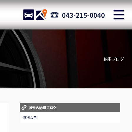
M
STOCK
ACCESS
043-215-0040
店舗紹介
Shop information
納車ブログ
お問い合わせ
Staff blog
自動車保険
Car insurance
スタッフblog
過去の納車ブログ
Staff blog
特別な日