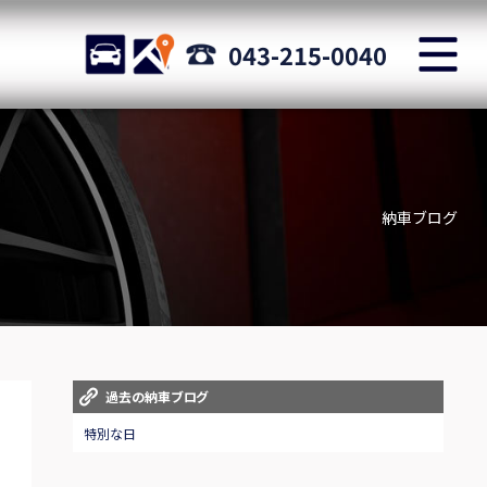
M
STOCK
ACCESS
043-215-0040
店舗紹介
Shop information
納車ブログ
お問い合わせ
Staff blog
自動車保険
Car insurance
スタッフblog
過去の納車ブログ
Staff blog
特別な日