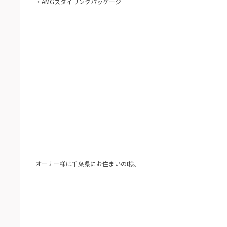
・AMGスタイリングパッケージ
オーナー様は千葉県にお住まいのI様。