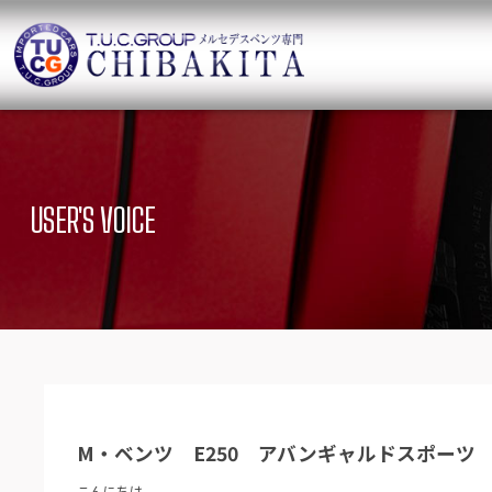
TUCグループ 
ニュース
在庫リ
News and Topics
SUV Stock list
USER'S VOICE
保証＆サービス
アクセ
Warranty and Serivce
Access map
特別作業について
オーダ
Special service
Order service
TUCとは？
リクル
What`s TUC
Recruit
M・ベンツ E250 アバンギャルドスポーツ
会社概要
Company
こんにちは。