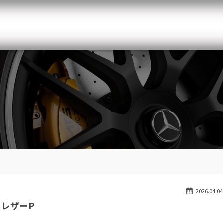
メルセデスベンツ専門 千葉北インター店
スト
目玉車両一覧
Features Stock list
スマップ
全国納車
Delivery service
ーサービス
買取無料査定
Trade in
ート
納車blog
Blog
2026.04.04
 レザーP