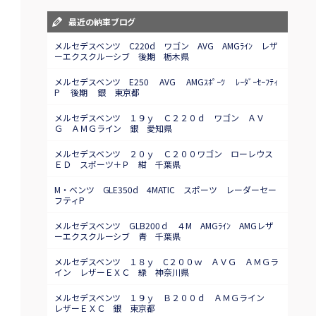
最近の納車ブログ
メルセデスベンツ C220d ワゴン AVG AMGﾗｲﾝ レザ
ーエクスクルーシブ 後期 栃木県
メルセデスベンツ E250 AVG AMGｽﾎﾟｰﾂ ﾚｰﾀﾞｰｾｰﾌﾃｨ
P 後期 銀 東京都
メルセデスベンツ １９ｙ Ｃ２２０ｄ ワゴン ＡＶ
Ｇ ＡＭＧライン 銀 愛知県
メルセデスベンツ ２０ｙ Ｃ２００ワゴン ローレウス
ＥＤ スポーツ＋Ｐ 紺 千葉県
M・ベンツ GLE350d 4MATIC スポーツ レーダーセー
フティP
メルセデスベンツ GLB200ｄ ４M AMGﾗｲﾝ AMGレザ
ーエクスクルーシブ 青 千葉県
メルセデスベンツ １８ｙ C２００ｗ ＡＶＧ ＡＭＧラ
イン レザーＥＸＣ 緑 神奈川県
メルセデスベンツ １９ｙ Ｂ２００ｄ ＡＭＧライン
レザーＥＸＣ 銀 東京都