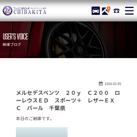
TUCグループ メルセデスベ
STOCK
ACCESS
043-215-
ニュース
在庫リスト
USER'S VOICE
目玉車両一覧
店舗紹介
納車ブログ
保証＆サービス
アクセスマップ
全国納車
お問い合わせ
特別作業について
オーダーサービス
2026.02.05
買取無料査定
自動車保険
メルセデスベンツ ２０ｙ Ｃ２００ ロ
TUCとは？
リクルート
ーレウスＥＤ スポーツ＋ レザーＥＸ
Ｃ パール 千葉県
納車blog
スタッフblog
本日のご納車です。
会社概要