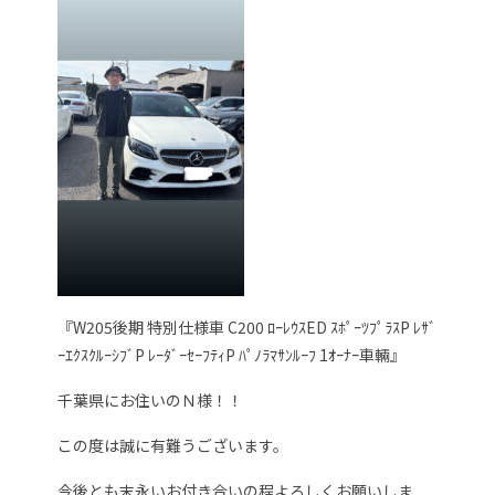
『W205後期 特別仕様車 C200 ﾛｰﾚｳｽED ｽﾎﾟｰﾂﾌﾟﾗｽP ﾚｻﾞ
ｰｴｸｽｸﾙｰｼﾌﾞP ﾚｰﾀﾞｰｾｰﾌﾃｨP ﾊﾟﾉﾗﾏｻﾝﾙｰﾌ 1ｵｰﾅｰ車輛』
千葉県にお住いのＮ様！！
この度は誠に有難うございます。
今後とも末永いお付き合いの程よろしくお願いしま