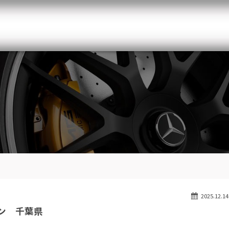
メルセデスベンツ専門 千葉北インター店
スト
目玉車両一覧
Features Stock list
スマップ
全国納車
Delivery service
ーサービス
買取無料査定
Trade in
ート
納車blog
Blog
2025.12.14
ン 千葉県