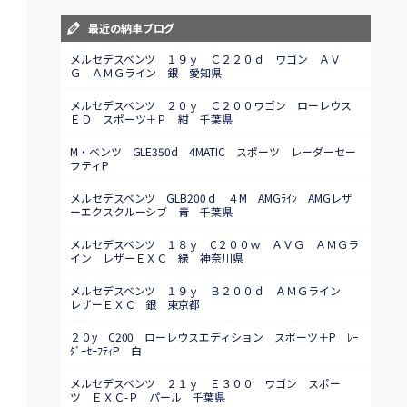
最近の納車ブログ
メルセデスベンツ １９ｙ Ｃ２２０ｄ ワゴン ＡＶ
Ｇ ＡＭＧライン 銀 愛知県
メルセデスベンツ ２０ｙ Ｃ２００ワゴン ローレウス
ＥＤ スポーツ＋Ｐ 紺 千葉県
M・ベンツ GLE350d 4MATIC スポーツ レーダーセー
フティP
メルセデスベンツ GLB200ｄ ４M AMGﾗｲﾝ AMGレザ
ーエクスクルーシブ 青 千葉県
メルセデスベンツ １８ｙ C２００ｗ ＡＶＧ ＡＭＧラ
イン レザーＥＸＣ 緑 神奈川県
メルセデスベンツ １９ｙ Ｂ２００ｄ ＡＭＧライン
レザーＥＸＣ 銀 東京都
２０y C200 ローレウスエディション スポーツ＋P ﾚｰ
ﾀﾞｰｾｰﾌﾃｨP 白
メルセデスベンツ ２１ｙ Ｅ３００ ワゴン スポー
ツ ＥＸＣ-Ｐ パール 千葉県