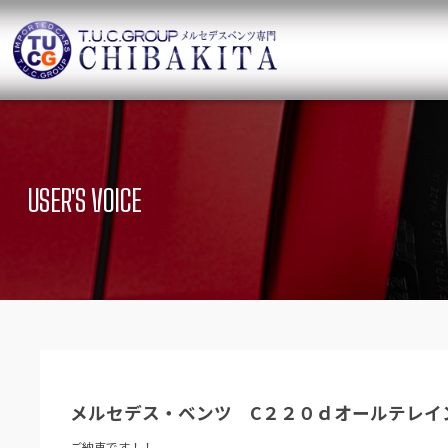
TUCグループ 
ニュース
在庫リ
News and Topics
SUV Stock list
USER'S VOICE
保証＆サービス
アクセ
Warranty and Serivce
Access map
特別作業について
オーダ
Special service
Order service
TUCとは？
リクル
What`s TUC
Recruit
メルセデス・ベンツ C２２０ｄオールテレイ
会社概要
Company
ご納車です！！