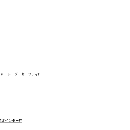
ブＰ レーダーセーフティP
！
千葉北インター店