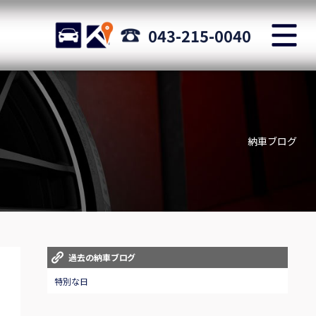
M
STOCK
ACCESS
043-215-0040
店舗紹介
Shop information
納車ブログ
お問い合わせ
Staff blog
自動車保険
Car insurance
スタッフblog
過去の納車ブログ
Staff blog
特別な日