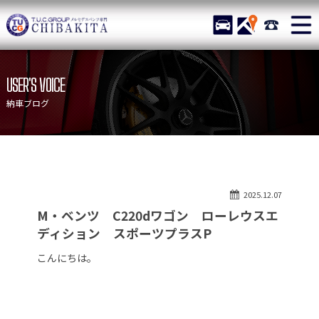
TUCグループ メルセデスベ
STOCK
ACCESS
043-215-
ニュース
在庫リスト
USER'S VOICE
目玉車両一覧
店舗紹介
納車ブログ
保証＆サービス
アクセスマップ
全国納車
お問い合わせ
特別作業について
オーダーサービス
2025.12.07
買取無料査定
自動車保険
M・ベンツ C220dワゴン ローレウスエ
TUCとは？
リクルート
ディション スポーツプラスP
納車blog
スタッフblog
こんにちは。
会社概要