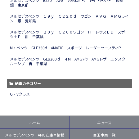
メルセデスベンツ E250 AVG AMGｽﾎﾟｰﾂ ﾚｰﾀﾞｰｾｰﾌﾃｨP 後期
銀 東京都
メルセデスベンツ １９ｙ Ｃ２２０ｄ ワゴン ＡＶＧ ＡＭＧライ
ン 銀 愛知県
メルセデスベンツ ２０ｙ Ｃ２００ワゴン ローレウスＥＤ スポー
ツ＋Ｐ 紺 千葉県
M・ベンツ GLE350d 4MATIC スポーツ レーダーセーフティP
メルセデスベンツ GLB200ｄ ４M AMGﾗｲﾝ AMGレザーエクスク
ルーシブ 青 千葉県
納車カテゴリー
G・Vクラス
ホーム
ニュース
メルセデスベンツ・AMG在庫車情報
目玉車両一覧