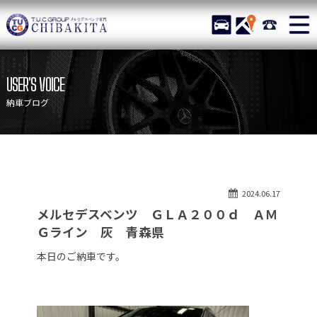
TUCグループ メルセデスベ
STOCK
ACCESS
043-215-
ニュース
在庫リスト
USER'S VOICE
目玉車両一覧
店舗紹介
納車ブログ
保証＆サービス
アクセスマップ
全国納車
お問い合わせ
特別作業について
オーダーサービス
2024.06.17
買取無料査定
自動車保険
メルセデスベンツ ＧＬＡ２００ｄ ＡＭ
TUCとは？
リクルート
Ｇライン 灰 青森県
納車blog
スタッフblog
本日のご納車です。
会社概要