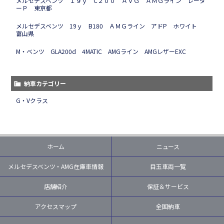
メルセデスベンツ １９ｙ C２００ ＡＶＧ ＡＭＧライン レーダ
ーＰ 東京都
メルセデスベンツ 19ｙ B180 ＡＭＧライン アドP ホワイト
富山県
M・ベンツ GLA200d 4MATIC AMGライン AMGレザーEXC
納車カテゴリー
G・Vクラス
ホーム
ニュース
メルセデスベンツ・AMG在庫車情報
目玉車両一覧
店舗紹介
保証＆サービス
アクセスマップ
全国納車