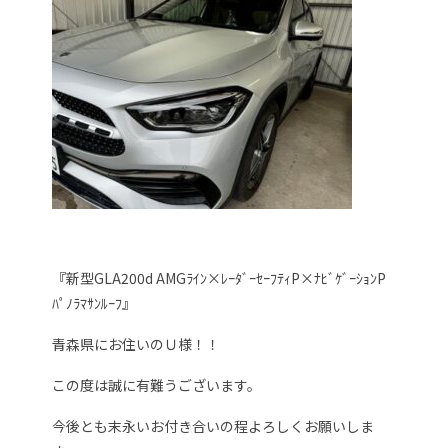
『新型GLA200d AMGﾗｲﾝ×ﾚｰﾀﾞｰｾｰﾌﾃｨP×ﾅﾋﾞｹﾞｰｼｮﾝP
ﾊﾟﾉﾗﾏｻﾝﾙｰﾌ』
青森県にお住いのＵ様！！
この度は誠に有難うございます。
今後とも末永いお付き合いの程よろしくお願いしま