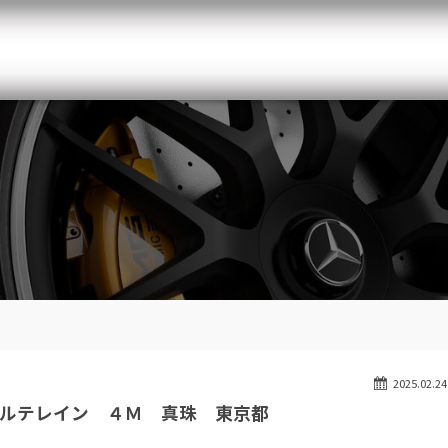
メルセデスベンツ専門 千葉北インター店
スト
目玉車両一覧
Features Stock list
スマップ
全国納車
Delivery service
ーサービス
買取無料査定
Trade in
ート
納車blog
Blog
2025.02.24
ルテレイン ４Ｍ 真珠 東京都