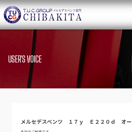
TUCグループ 
ニュース
在庫リ
News and Topics
SUV Stock list
USER'S VOICE
保証＆サービス
アクセ
Warranty and Serivce
Access map
特別作業について
オーダ
Special service
Order service
TUCとは？
リクル
What`s TUC
Recruit
メルセデスベンツ １７ｙ Ｅ２２０ｄ オー
会社概要
Company
本日のご納車です。