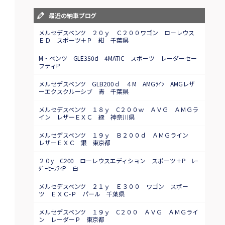
最近の納車ブログ
メルセデスベンツ ２０ｙ Ｃ２００ワゴン ローレウス
ＥＤ スポーツ＋Ｐ 紺 千葉県
M・ベンツ GLE350d 4MATIC スポーツ レーダーセー
フティP
メルセデスベンツ GLB200ｄ ４M AMGﾗｲﾝ AMGレザ
ーエクスクルーシブ 青 千葉県
メルセデスベンツ １８ｙ C２００ｗ ＡＶＧ ＡＭＧラ
イン レザーＥＸＣ 緑 神奈川県
メルセデスベンツ １９ｙ Ｂ２００ｄ ＡＭＧライン
レザーＥＸＣ 銀 東京都
２０y C200 ローレウスエディション スポーツ＋P ﾚｰ
ﾀﾞｰｾｰﾌﾃｨP 白
メルセデスベンツ ２１ｙ Ｅ３００ ワゴン スポー
ツ ＥＸＣ-Ｐ パール 千葉県
メルセデスベンツ １９ｙ C２００ ＡＶＧ ＡＭＧライ
ン レーダーＰ 東京都