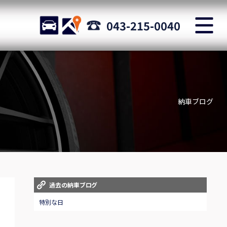
M
STOCK
ACCESS
043-215-0040
店舗紹介
Shop information
納車ブログ
お問い合わせ
Staff blog
自動車保険
Car insurance
スタッフblog
過去の納車ブログ
Staff blog
特別な日