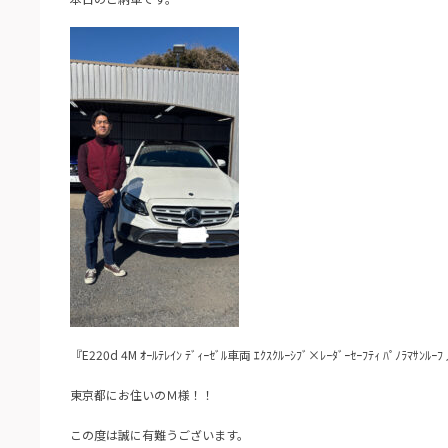
『E220d 4M ｵｰﾙﾃﾚｲﾝ ﾃﾞｨｰｾﾞﾙ車両 ｴｸｽｸﾙｰｼﾌﾞ×ﾚｰﾀﾞｰｾｰﾌﾃｨ ﾊﾟﾉﾗﾏｻﾝﾙ
東京都にお住いのＭ様！！
この度は誠に有難うございます。