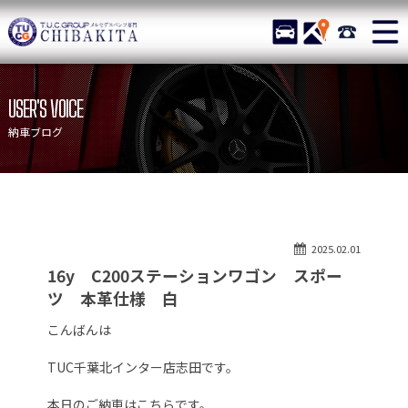
TUCグループ メルセデスベ
STOCK
ACCESS
043-215-
ニュース
在庫リスト
USER'S VOICE
目玉車両一覧
店舗紹介
納車ブログ
保証＆サービス
アクセスマップ
全国納車
お問い合わせ
特別作業について
オーダーサービス
2025.02.01
買取無料査定
自動車保険
16y C200ステーションワゴン スポー
TUCとは？
リクルート
ツ 本革仕様 白
納車blog
スタッフblog
こんばんは
会社概要
TUC千葉北インター店志田です。
本日のご納車はこちらです。