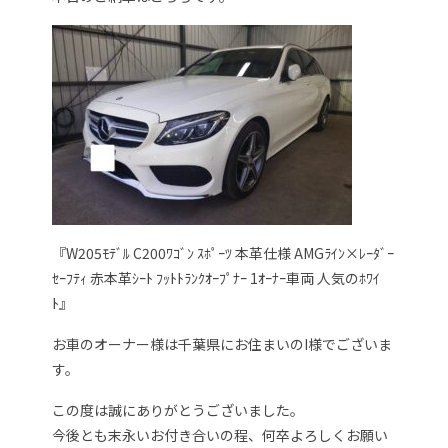
『W205ﾓﾃﾞﾙ C200ﾜｺﾞﾝ ｽﾎﾟｰﾂ 本革仕様 AMGﾗｲﾝ×ﾚｰﾀﾞｰ
ｾｰﾌﾃｨ 赤本革ｼｰﾄ ﾌｯﾄﾄﾗﾝｸｵｰﾌﾟﾅｰ 1ｵｰﾅｰ車両 人気のﾎﾜｲ
ﾄ』
お車のオーナー様は千葉県にお住まいのI様でございま
す。
この度は誠にありがとうございました。
今後とも末永いお付き合いの程、何卒よろしくお願い