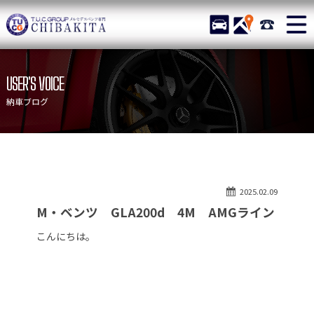
TUCグループ メルセデスベ
STOCK
ACCESS
043-215-
ニュース
在庫リスト
USER'S VOICE
目玉車両一覧
店舗紹介
納車ブログ
保証＆サービス
アクセスマップ
全国納車
お問い合わせ
特別作業について
オーダーサービス
2025.02.09
買取無料査定
自動車保険
M・ベンツ GLA200d 4M AMGライン
TUCとは？
リクルート
こんにちは。
納車blog
スタッフblog
会社概要