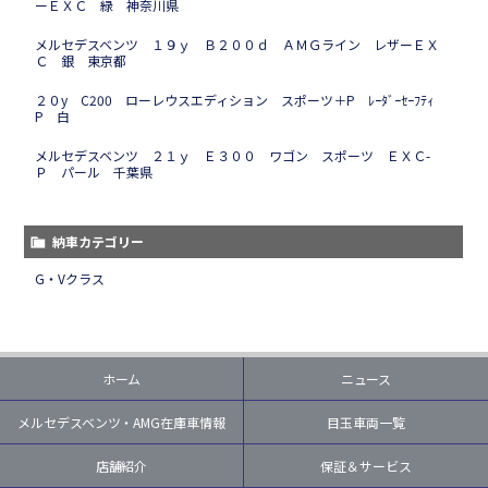
ーＥＸＣ 緑 神奈川県
メルセデスベンツ １９ｙ Ｂ２００ｄ ＡＭＧライン レザーＥＸ
Ｃ 銀 東京都
２０y C200 ローレウスエディション スポーツ＋P ﾚｰﾀﾞｰｾｰﾌﾃｨ
P 白
メルセデスベンツ ２１ｙ Ｅ３００ ワゴン スポーツ ＥＸＣ-
Ｐ パール 千葉県
納車カテゴリー
G・Vクラス
ホーム
ニュース
メルセデスベンツ・AMG在庫車情報
目玉車両一覧
店舗紹介
保証＆サービス