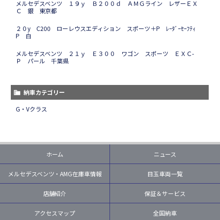
メルセデスベンツ １９ｙ Ｂ２００ｄ ＡＭＧライン レザーＥＸ
Ｃ 銀 東京都
２０y C200 ローレウスエディション スポーツ＋P ﾚｰﾀﾞｰｾｰﾌﾃｨ
P 白
メルセデスベンツ ２１ｙ Ｅ３００ ワゴン スポーツ ＥＸＣ-
Ｐ パール 千葉県
納車カテゴリー
G・Vクラス
ホーム
ニュース
メルセデスベンツ・AMG在庫車情報
目玉車両一覧
店舗紹介
保証＆サービス
アクセスマップ
全国納車