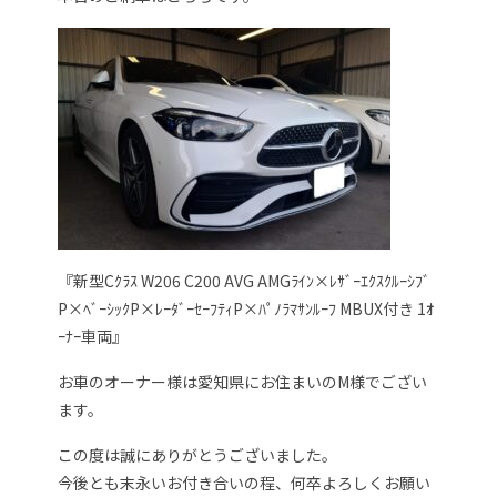
『新型Cｸﾗｽ W206 C200 AVG AMGﾗｲﾝ×ﾚｻﾞｰｴｸｽｸﾙｰｼﾌﾞ
P×ﾍﾞｰｼｯｸP×ﾚｰﾀﾞｰｾｰﾌﾃｨP×ﾊﾟﾉﾗﾏｻﾝﾙｰﾌ MBUX付き 1ｵ
ｰﾅｰ車両』
お車のオーナー様は愛知県にお住まいのM様でござい
ます。
この度は誠にありがとうございました。
今後とも末永いお付き合いの程、何卒よろしくお願い