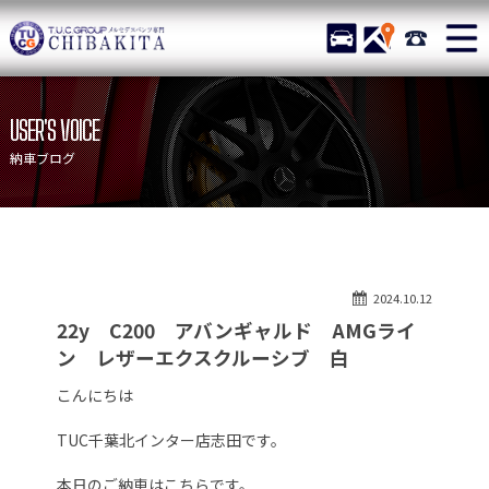
TUCグループ メルセデスベ
STOCK
ACCESS
043-215-
ニュース
在庫リスト
USER'S VOICE
目玉車両一覧
店舗紹介
納車ブログ
保証＆サービス
アクセスマップ
全国納車
お問い合わせ
特別作業について
オーダーサービス
2024.10.12
買取無料査定
自動車保険
22y C200 アバンギャルド AMGライ
TUCとは？
リクルート
ン レザーエクスクルーシブ 白
納車blog
スタッフblog
こんにちは
会社概要
TUC千葉北インター店志田です。
本日のご納車はこちらです。