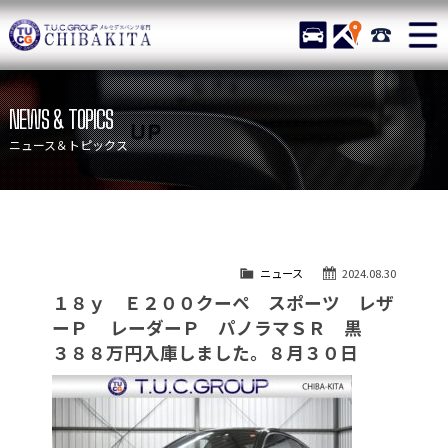
TUCグループ メルセデスベ
STOCK
ACCESS
043-215-
ニュース
在庫リスト
NEWS & TOPICS
目玉車両一覧
店舗紹介
ニュース＆トピックス
保証＆サービス
アクセスマップ
全国納車
お問い合わせ
特別作業について
オーダーサービス
ニュース
2024.08.30
買取無料査定
自動車保険
１８ｙ Ｅ２００クーペ スポーツ レザ
TUCとは？
リクルート
ーＰ レーダーＰ パノラマＳＲ 黒
３８８万円入庫しました。８月３０日
納車blog
スタッフblog
会社概要