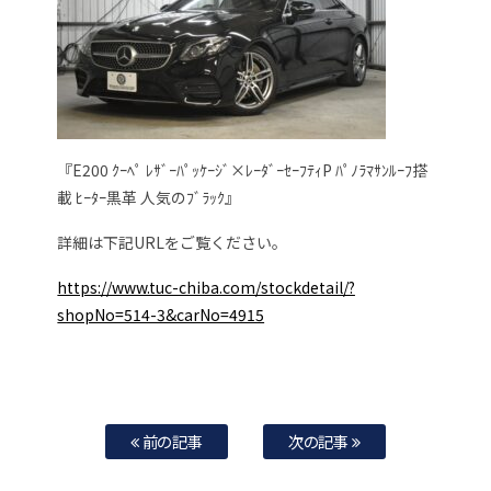
『E200 ｸｰﾍﾟ ﾚｻﾞｰﾊﾟｯｹｰｼﾞ×ﾚｰﾀﾞｰｾｰﾌﾃｨP ﾊﾟﾉﾗﾏｻﾝﾙｰﾌ搭
載 ﾋｰﾀｰ黒革 人気のﾌﾞﾗｯｸ』
詳細は下記URLをご覧ください。
https://www.tuc-chiba.com/stockdetail/?
shopNo=514-3&carNo=4915
前の記事
次の記事