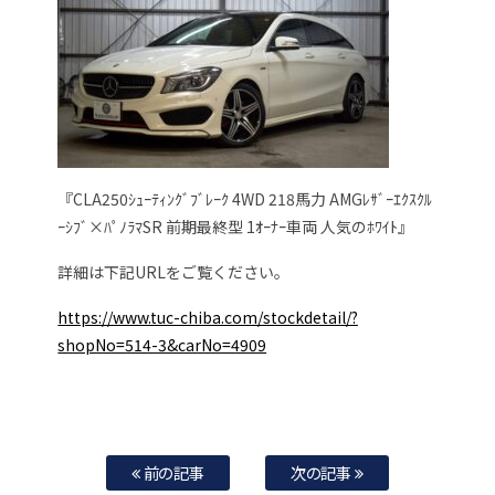
『CLA250ｼｭｰﾃｨﾝｸﾞﾌﾞﾚｰｸ 4WD 218馬力 AMGﾚｻﾞｰｴｸｽｸﾙ
ｰｼﾌﾞ×ﾊﾟﾉﾗﾏSR 前期最終型 1ｵｰﾅｰ車両 人気のﾎﾜｲﾄ』
詳細は下記URLをご覧ください。
https://www.tuc-chiba.com/stockdetail/?
shopNo=514-3&carNo=4909
前の記事
次の記事