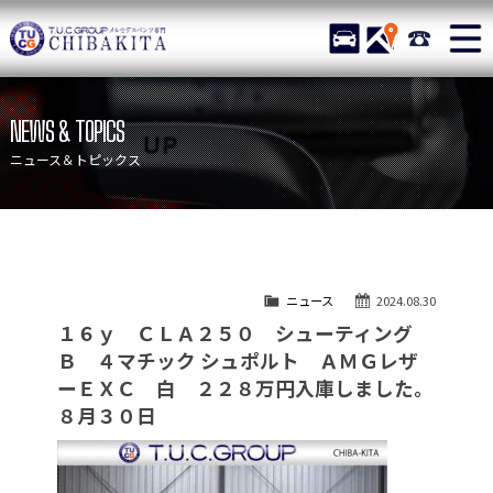
TUCグループ メルセデスベ
STOCK
ACCESS
043-215-
ニュース
在庫リスト
NEWS & TOPICS
目玉車両一覧
店舗紹介
ニュース＆トピックス
保証＆サービス
アクセスマップ
全国納車
お問い合わせ
特別作業について
オーダーサービス
ニュース
2024.08.30
買取無料査定
自動車保険
１６ｙ ＣＬＡ２５０ シューティング
TUCとは？
リクルート
Ｂ ４マチック シュポルト ＡＭＧレザ
ーＥＸＣ 白 ２２８万円入庫しました。
納車blog
スタッフblog
８月３０日
会社概要