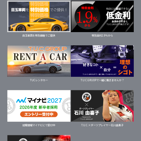
目玉車両を特別価格でご提供
特別金利1.9％から
TUCレンタカー
T.U.C.GRUOPで一緒に働きませんか？
就職情報マイナビにて受付中
T.U.C.×ダーツプレイヤー石川由喜子