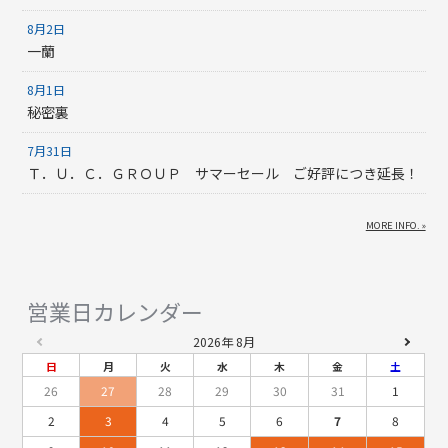
8月2日
一蘭
8月1日
秘密裏
7月31日
Ｔ．Ｕ．Ｃ．ＧＲＯＵＰ サマーセール ご好評につき延長！
MORE INFO. »
営業日カレンダー
2026年 8月
日
月
火
水
木
金
土
26
27
28
29
30
31
1
2
3
4
5
6
7
8