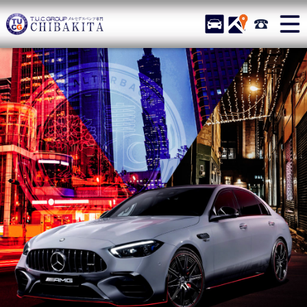
TUCグループ メルセデスベ
STOCK
ACCESS
043-215-
ニュース
在庫リスト
目玉車両一覧
店舗紹介
保証＆サービス
アクセスマップ
全国納車
お問い合わせ
特別作業について
オーダーサービス
買取無料査定
自動車保険
TUCとは？
リクルート
納車blog
スタッフblog
会社概要