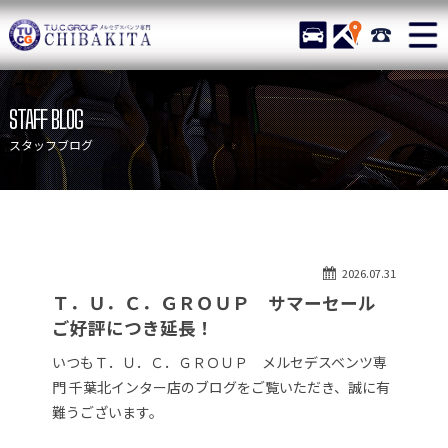
TUCグループ メルセデスベ
STOCK
ACCESS
043-215-
ニュース
在庫リスト
STAFF BLOG
目玉車両一覧
店舗紹介
スタッフブログ
保証＆サービス
アクセスマップ
全国納車
お問い合わせ
特別作業について
オーダーサービス
2026.07.31
買取無料査定
自動車保険
Ｔ．Ｕ．Ｃ．ＧＲＯＵＰ サマーセール
TUCとは？
リクルート
ご好評につき延長！
納車blog
スタッフblog
いつもＴ．Ｕ．Ｃ．ＧＲＯＵＰ メルセデスベンツ専
門 千葉北インター店のブログをご覧いただき、誠に有
会社概要
難うございます。