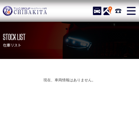
TUCグループ メルセデス
STOCK
ACCESS
043-215-
ニュース
在庫リスト
STOCK LIST
目玉車両一覧
店舗紹介
在庫リスト
保証＆サービス
アクセスマップ
全国納車
お問い合わせ
特別作業について
オーダーサービス
現在、車両情報はありません。
買取無料査定
自動車保険
TUCとは？
リクルート
納車blog
スタッフblog
会社概要