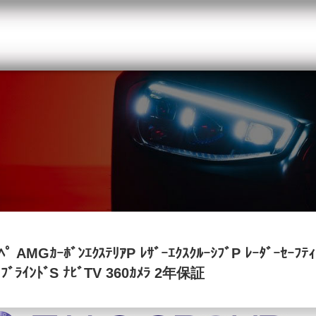
 メルセデスベンツ専門 千葉北インター店
スト
目玉車両一覧
Features Stock list
スマップ
全国納車
Delivery service
ーサービス
買取無料査定
Trade in
ート
納車blog
MGｶｰﾎﾞﾝｴｸｽﾃﾘｱP ﾚｻﾞｰｴｸｽｸﾙｰｼﾌﾞP ﾚｰﾀﾞｰｾｰﾌﾃｨP 
Blog
ﾛ ﾌﾞﾗｲﾝﾄﾞS ﾅﾋﾞTV 360ｶﾒﾗ 2年保証