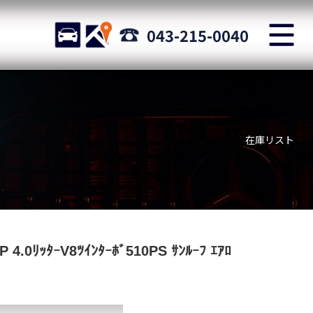
M
STOCK
ACCESS
043-215-0040
店舗紹介
Shop information
在庫リスト
お問い合わせ
Staff blog
自動車保険
Car insurance
スタッフblog
4.0ﾘｯﾀｰV8ﾂｲﾝﾀｰﾎﾞ510PS ｻﾝﾙｰﾌ ｴｱﾛ
Staff blog