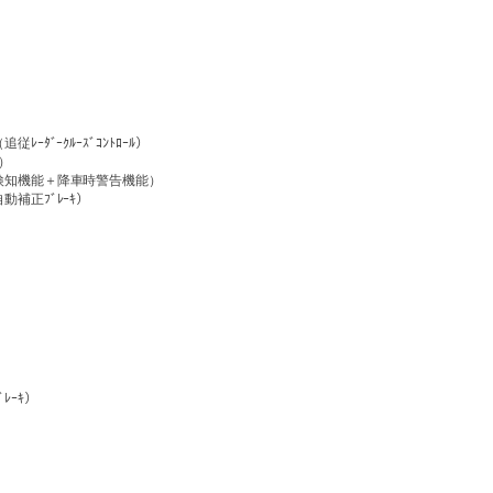
ﾞｰｸﾙｰｽﾞｺﾝﾄﾛｰﾙ）
）
検知機能＋降車時警告機能）
補正ﾌﾞﾚｰｷ）
）
ﾚｰｷ）