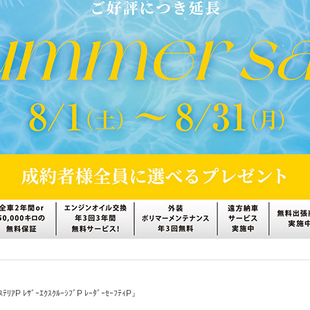
ﾃﾘｱP ﾚｻﾞｰｴｸｽｸﾙｰｼﾌﾞP ﾚｰﾀﾞｰｾｰﾌﾃｨP』