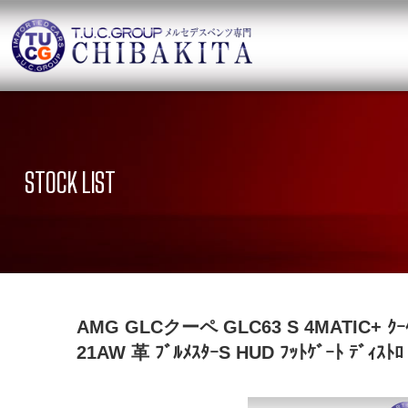
TUCグループ
ニュース
在庫リ
News and Topics
SUV Stock list
STOCK LIST
保証＆サービス
アクセ
Warranty and Serivce
Access map
特別作業について
オーダ
Special service
Order service
TUCとは？
リクル
AMG GLCクーペ GLC63 S 4MATIC+ ｸｰﾍﾟ A
What`s TUC
Recruit
21AW 革 ﾌﾞﾙﾒｽﾀｰS HUD ﾌｯﾄｹﾞｰﾄ ﾃﾞｨｽﾄ
会社概要
Company