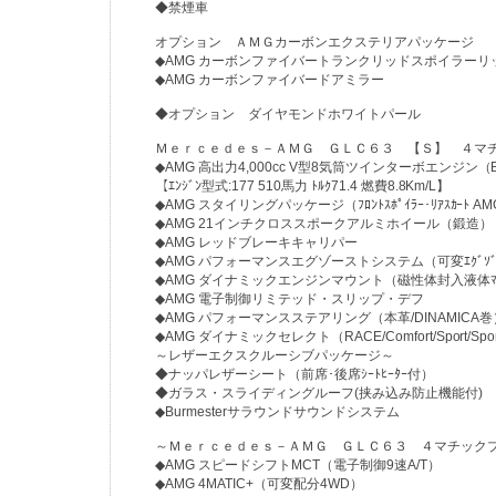
◆禁煙車
オプション ＡＭＧカーボンエクステリアパッケージ
◆AMG カーボンファイバートランクリッドスポイラーリ
◆AMG カーボンファイバードアミラー
◆オプション ダイヤモンドホワイトパール
Ｍｅｒｃｅｄｅｓ－ＡＭＧ ＧＬＣ６３ 【Ｓ】 ４マ
◆AMG 高出力4,000cc V型8気筒ツインターボエンジン（Blue
【ｴﾝｼﾞﾝ型式:177 510馬力 ﾄﾙｸ71.4 燃費8.8Km/L】
◆AMG スタイリングパッケージ（ﾌﾛﾝﾄｽﾎﾟｲﾗｰ･ﾘｱｽｶｰﾄ AM
◆AMG 21インチクロススポークアルミホイール（鍛造）
◆AMG レッドブレーキキャリパー
◆AMG パフォーマンスエグゾーストシステム（可変ｴｸﾞｿﾞｰｽ
◆AMG ダイナミックエンジンマウント（磁性体封入液体ﾏｳ
◆AMG 電子制御リミテッド・スリップ・デフ
◆AMG パフォーマンスステアリング（本革/DINAMICA巻
◆AMG ダイナミックセレクト（RACE/Comfort/Sport/Sport+
～レザーエクスクルーシブパッケージ～
◆ナッパレザーシート（前席･後席ｼｰﾄﾋｰﾀｰ付）
◆ガラス・スライディングルーフ(挟み込み防止機能付)
◆Burmesterサラウンドサウンドシステム
～Ｍｅｒｃｅｄｅｓ－ＡＭＧ ＧＬＣ６３ ４マチック
◆AMG スピードシフトMCT（電子制御9速A/T）
◆AMG 4MATIC+（可変配分4WD）