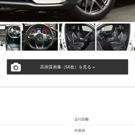
高画質画像（56枚）を見る »
走行距離
外装色