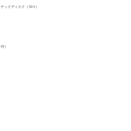
）
テッドディスク（ﾌﾛﾝﾄ）
ｰ付）