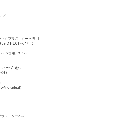
ップ
チックプラス クーペ専用
 DIRECTﾃｸﾉﾛｼﾞｰ）
G63S専用ﾃﾞｻﾞｲﾝ）
ﾄﾌﾗｯﾌﾟ3枚）
ﾝﾄ）
）
/Individual）
プラス クーペ～