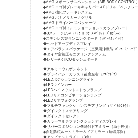
◆AMG スポーツサスペンション（AIR BODY CONTROL
◆AMG ロゴ付ブレーキキャリパー＆Fドリルドベンチレー
◆AMG 強化ブレーキシステム
◆AMG パナメリカーナグリル
◆AMG ドライバーズパッケージ
◆AMG ロゴ付イルミショーションスカッフプレート
◆3ステージESP（ｴﾚｸﾄﾛﾆｯｸ･ｽﾀﾋﾞﾘﾃｨ･ﾌﾟﾛｸﾞﾗﾑ）
◆ステンレス製ランニングボード（ﾗﾊﾞｰｽﾀｯﾄﾞ付）
◆ヘッドアップディスプレイ
◆エアバランスパッケージ（空気清浄機能･ﾊﾟﾌｭｰﾑｱﾄﾏｲｻﾞ
◆タイヤ空気圧モニタリングシステム
◆レザーARTICOダッシュボード
◆アルミニウムボンネット
◆プライバシーガラス（後席左右･ﾘｱｳｲﾝﾄﾞｳ）
◆LEDポジションニングライト
◆LEDウインカー
◆LEDハイマウントストップランプ
◆LEDリアコンビネーションランプ
◆LEDリアフォグランプ
◆マルチファンクションステアリング（ﾊﾟﾄﾞﾙｼﾌﾄ付）
◆ダイレクトステアリング
◆ダイレクトセレクト
◆カラーマルチファンクションディスプレイ
◆リバースポジション機能付ドアミラー（助手席側）
◆自動防眩ルームミラー＆ドアミラー（運転席側）
◆アンビエントライト（3色）