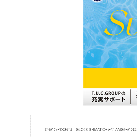
『ﾊｲﾊﾟﾌｫｰﾏﾝｽﾓﾃﾞﾙ GLC63 S 4MATIC+ｸｰﾍﾟ AMGｶｰﾎﾞﾝｴｸｽ