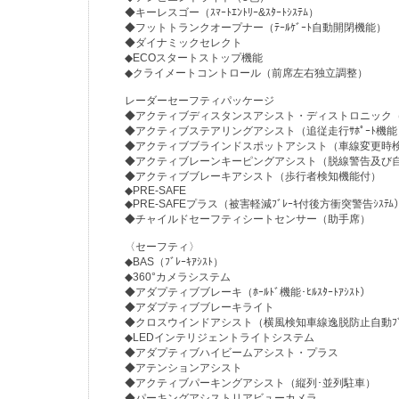
◆キーレスゴー（ｽﾏｰﾄｴﾝﾄﾘｰ&ｽﾀｰﾄｼｽﾃﾑ）
◆フットトランクオープナー（ﾃｰﾙｹﾞｰﾄ自動開閉機能）
◆ダイナミックセレクト
◆ECOスタートストップ機能
◆クライメートコントロール（前席左右独立調整）
レーダーセーフティパッケージ
◆アクティブディスタンスアシスト・ディストロニック（追従ﾚｰﾀ
◆アクティブステアリングアシスト（追従走行ｻﾎﾟｰﾄ機能
◆アクティブブラインドスポットアシスト（車線変更時
◆アクティブレーンキーピングアシスト（脱線警告及び自動
◆アクティブブレーキアシスト（歩行者検知機能付）
◆PRE-SAFE
◆PRE-SAFEプラス（被害軽減ﾌﾞﾚｰｷ付後方衝突警告ｼｽﾃﾑ
◆チャイルドセーフティシートセンサー（助手席）
〈セーフティ〉
◆BAS（ﾌﾞﾚｰｷｱｼｽﾄ）
◆360°カメラシステム
◆アダプティブブレーキ（ﾎｰﾙﾄﾞ機能･ﾋﾙｽﾀｰﾄｱｼｽﾄ）
◆アダプティブブレーキライト
◆クロスウインドアシスト（横風検知車線逸脱防止自動ﾌﾞ
◆LEDインテリジェントライトシステム
◆アダプティブハイビームアシスト・プラス
◆アテンションアシスト
◆アクティブパーキングアシスト（縦列･並列駐車）
◆パーキングアシストリアビューカメラ