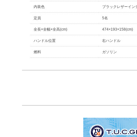
内装色
ブラックレザーイン
定員
5名
全長×全幅×全高(cm)
474×193×158(cm)
ハンドル位置
右ハンドル
燃料
ガソリン