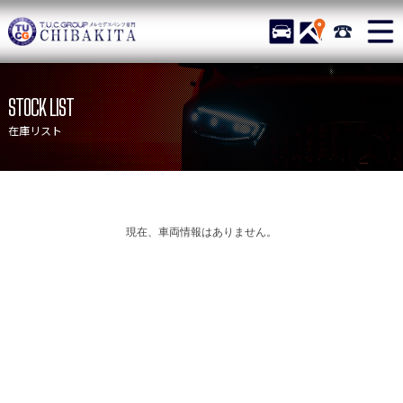
TUCグループ メルセデス
STOCK
ACCESS
043-215-
ニュース
在庫リスト
STOCK LIST
目玉車両一覧
店舗紹介
在庫リスト
保証＆サービス
アクセスマップ
全国納車
お問い合わせ
特別作業について
オーダーサービス
現在、車両情報はありません。
買取無料査定
自動車保険
TUCとは？
リクルート
納車blog
スタッフblog
会社概要