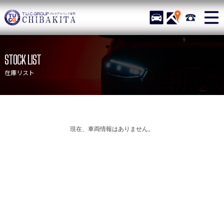
TUCグループ メルセデス
STOCK
ACCESS
043-215-
ニュース
在庫リスト
STOCK LIST
目玉車両一覧
店舗紹介
在庫リスト
保証＆サービス
アクセスマップ
全国納車
お問い合わせ
特別作業について
オーダーサービス
現在、車両情報はありません。
買取無料査定
自動車保険
TUCとは？
リクルート
納車blog
スタッフblog
会社概要