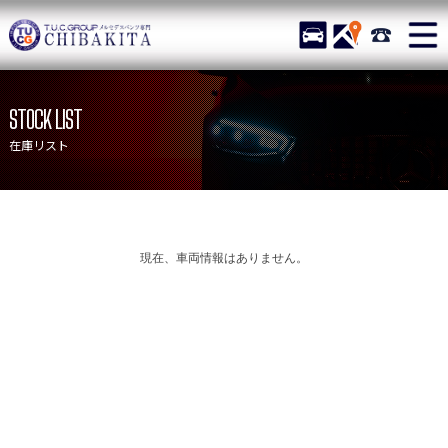
TUCグループ メルセデス
STOCK
ACCESS
043-215-
ニュース
在庫リスト
STOCK LIST
目玉車両一覧
店舗紹介
在庫リスト
保証＆サービス
アクセスマップ
全国納車
お問い合わせ
特別作業について
オーダーサービス
現在、車両情報はありません。
買取無料査定
自動車保険
TUCとは？
リクルート
納車blog
スタッフblog
会社概要