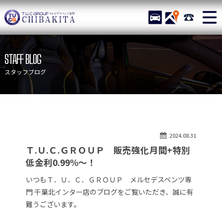
TUCグループ メルセデスベ
STOCK
ACCESS
043-215-
ニュース
在庫リスト
STAFF BLOG
目玉車両一覧
店舗紹介
スタッフブログ
保証＆サービス
アクセスマップ
全国納車
お問い合わせ
特別作業について
オーダーサービス
2024.08.31
買取無料査定
自動車保険
Ｔ.Ｕ.Ｃ.ＧＲＯＵＰ 販売強化月間+特別
TUCとは？
リクルート
低金利0.99%～！
納車blog
スタッフblog
いつもＴ．Ｕ．Ｃ．ＧＲＯＵＰ メルセデスベンツ専
門 千葉北インター店のブログをご覧いただき、誠に有
会社概要
難うございます。