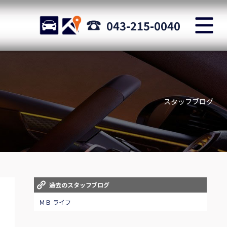
M
STOCK
ACCESS
043-215-0040
店舗紹介
Shop information
スタッフブログ
お問い合わせ
Staff blog
自動車保険
Car insurance
スタッフblog
過去のスタッフブログ
Staff blog
ＭＢ ライフ