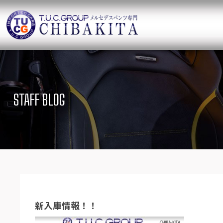
TUCグループ 
ニュース
在庫リ
News and Topics
SUV Stock list
STAFF BLOG
保証＆サービス
アクセ
Warranty and Serivce
Access map
特別作業について
オーダ
Special service
Order service
TUCとは？
リクル
What`s TUC
Recruit
新入庫情報！！
会社概要
Company