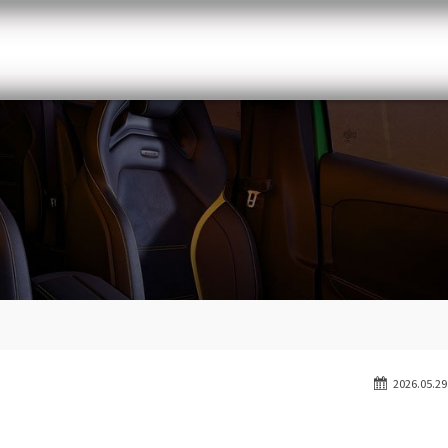
メルセデスベンツ専門 千葉北インター店
スト
目玉車両一覧
Features Stock list
スマップ
全国納車
Delivery service
ーサービス
買取無料査定
Trade in
ート
納車blog
Blog
2026.05.29