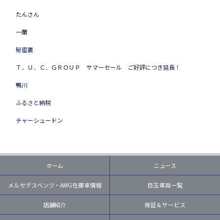
たんさん
一蘭
秘密裏
Ｔ．Ｕ．Ｃ．ＧＲＯＵＰ サマーセール ご好評につき延長！
鴨川
ふるさと納税
チャーシュードン
ホーム
ニュース
メルセデスベンツ・AMG在庫車情報
目玉車両一覧
店舗紹介
保証＆サービス