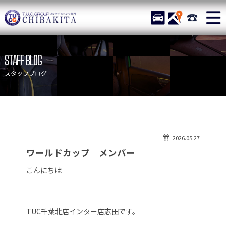
TUCグループ メルセデスベ
STOCK
ACCESS
043-215-
ニュース
在庫リスト
STAFF BLOG
目玉車両一覧
店舗紹介
スタッフブログ
保証＆サービス
アクセスマップ
全国納車
お問い合わせ
特別作業について
オーダーサービス
2026.05.27
買取無料査定
自動車保険
ワールドカップ メンバー
TUCとは？
リクルート
こんにちは
納車blog
スタッフblog
会社概要
TUC千葉北店インター店志田です。