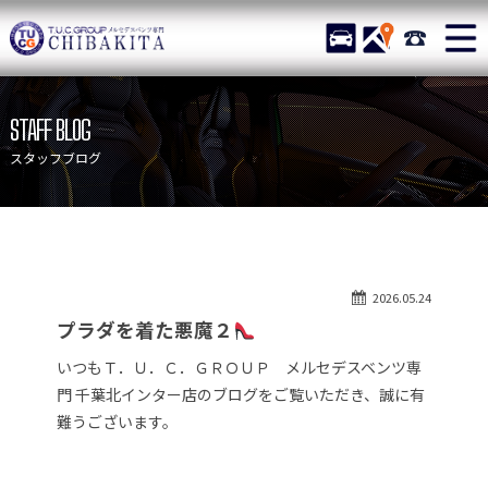
TUCグループ メルセデスベ
STOCK
ACCESS
043-215-
ニュース
在庫リスト
STAFF BLOG
目玉車両一覧
店舗紹介
スタッフブログ
保証＆サービス
アクセスマップ
全国納車
お問い合わせ
特別作業について
オーダーサービス
2026.05.24
買取無料査定
自動車保険
プラダを着た悪魔２
TUCとは？
リクルート
いつもＴ．Ｕ．Ｃ．ＧＲＯＵＰ メルセデスベンツ専
納車blog
スタッフblog
門 千葉北インター店のブログをご覧いただき、誠に有
難うございます。
会社概要