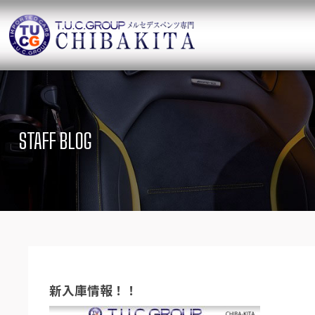
TUCグループ 
ニュース
在庫リ
News and Topics
SUV Stock list
STAFF BLOG
保証＆サービス
アクセ
Warranty and Serivce
Access map
特別作業について
オーダ
Special service
Order service
TUCとは？
リクル
What`s TUC
Recruit
新入庫情報！！
会社概要
Company