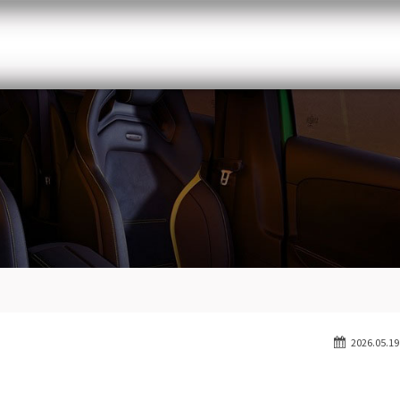
メルセデスベンツ専門 千葉北インター店
スト
目玉車両一覧
Features Stock list
スマップ
全国納車
Delivery service
ーサービス
買取無料査定
Trade in
ート
納車blog
Blog
2026.05.19