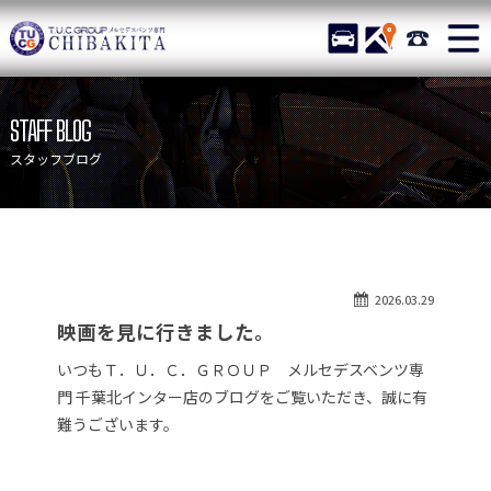
TUCグループ メルセデスベ
STOCK
ACCESS
043-215-
ニュース
在庫リスト
STAFF BLOG
目玉車両一覧
店舗紹介
スタッフブログ
保証＆サービス
アクセスマップ
全国納車
お問い合わせ
特別作業について
オーダーサービス
2026.03.29
買取無料査定
自動車保険
映画を見に行きました。
TUCとは？
リクルート
いつもＴ．Ｕ．Ｃ．ＧＲＯＵＰ メルセデスベンツ専
納車blog
スタッフblog
門 千葉北インター店のブログをご覧いただき、誠に有
難うございます。
会社概要