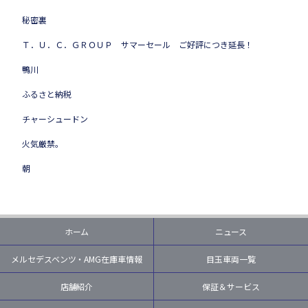
秘密裏
Ｔ．Ｕ．Ｃ．ＧＲＯＵＰ サマーセール ご好評につき延長！
鴨川
ふるさと納税
チャーシュードン
火気厳禁。
朝
ホーム
ニュース
メルセデスベンツ・AMG在庫車情報
目玉車両一覧
店舗紹介
保証＆サービス