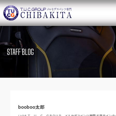
TUCグループ 
ニュース
在庫リ
News and Topics
SUV Stock list
STAFF BLOG
保証＆サービス
アクセ
Warranty and Serivce
Access map
特別作業について
オーダ
Special service
Order service
TUCとは？
リクル
What`s TUC
Recruit
booboo太郎
会社概要
Company
いつもＴ．Ｕ．Ｃ．ＧＲＯＵＰ メルセデスベンツ専門 千葉北インタ