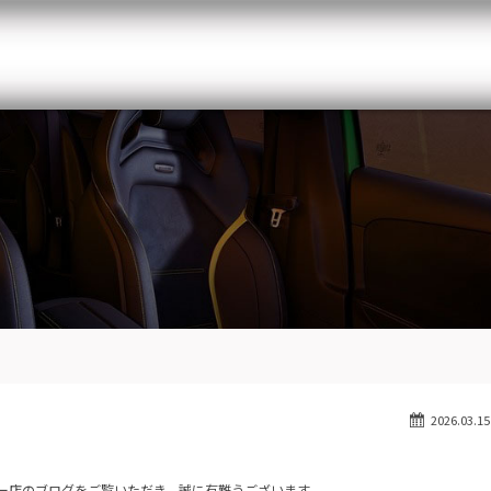
メルセデスベンツ専門 千葉北インター店
スト
目玉車両一覧
Features Stock list
スマップ
全国納車
Delivery service
ーサービス
買取無料査定
Trade in
ート
納車blog
Blog
2026.03.15
ー店のブログをご覧いただき、誠に有難うございます。