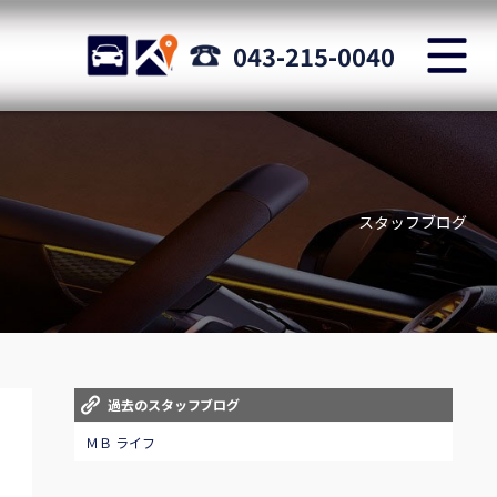
M
STOCK
ACCESS
043-215-0040
店舗紹介
Shop information
スタッフブログ
お問い合わせ
Staff blog
自動車保険
Car insurance
スタッフblog
過去のスタッフブログ
Staff blog
ＭＢ ライフ