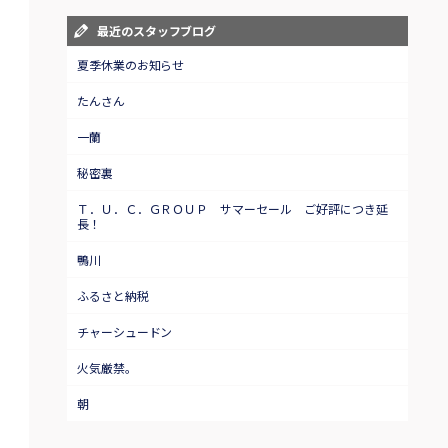
最近のスタッフブログ
夏季休業のお知らせ
たんさん
一蘭
秘密裏
Ｔ．Ｕ．Ｃ．ＧＲＯＵＰ サマーセール ご好評につき延
長！
鴨川
ふるさと納税
チャーシュードン
火気厳禁。
朝