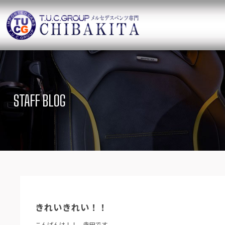
TUCグループ 
ニュース
在庫リ
News and Topics
SUV Stock list
STAFF BLOG
保証＆サービス
アクセ
Warranty and Serivce
Access map
特別作業について
オーダ
Special service
Order service
TUCとは？
リクル
What`s TUC
Recruit
きれいきれい！！
会社概要
Company
こんばんは！！ 寺田です。