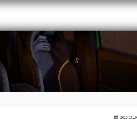
メルセデスベンツ専門 千葉北インター店
スト
目玉車両一覧
Features Stock list
スマップ
全国納車
Delivery service
ーサービス
買取無料査定
Trade in
ート
納車blog
Blog
2026.03.10