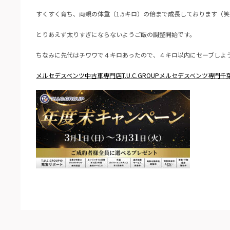
すくすく育ち、両親の体重（1.5キロ）の倍まで成長しております（笑
とりあえず太りすぎにならないようご飯の調整開始です。
ちなみに先代はチワワで４キロあったので、４キロ以内にセーブしよ
メルセデスベンツ中古車専門店T.U.C.GROUPメルセデスベンツ専門