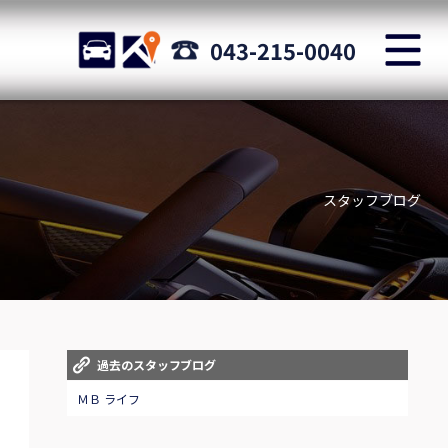
M
STOCK
ACCESS
043-215-0040
店舗紹介
Shop information
スタッフブログ
お問い合わせ
Staff blog
自動車保険
Car insurance
スタッフblog
過去のスタッフブログ
Staff blog
ＭＢ ライフ