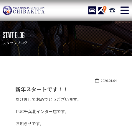
TUCグループ メルセデスベ
STOCK
ACCESS
043-215-
ニュース
在庫リスト
STAFF BLOG
目玉車両一覧
店舗紹介
スタッフブログ
保証＆サービス
アクセスマップ
全国納車
お問い合わせ
特別作業について
オーダーサービス
2026.01.04
買取無料査定
自動車保険
新年スタートです！！
TUCとは？
リクルート
あけましておめでとうございます。
納車blog
スタッフblog
TUC千葉北インター店です。
会社概要
お知らせです。