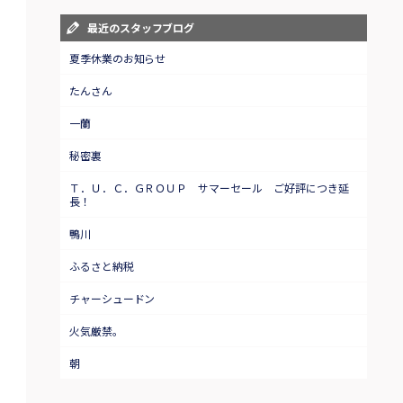
最近のスタッフブログ
夏季休業のお知らせ
たんさん
一蘭
秘密裏
Ｔ．Ｕ．Ｃ．ＧＲＯＵＰ サマーセール ご好評につき延
長！
鴨川
ふるさと納税
チャーシュードン
火気厳禁。
朝