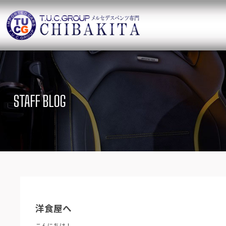
TUCグループ 
ニュース
在庫リ
News and Topics
SUV Stock list
STAFF BLOG
保証＆サービス
アクセ
Warranty and Serivce
Access map
特別作業について
オーダ
Special service
Order service
TUCとは？
リクル
What`s TUC
Recruit
洋食屋へ
会社概要
Company
こんにちは！