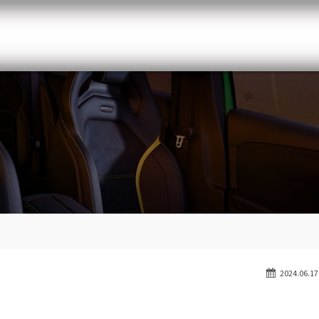
メルセデスベンツ専門 千葉北インター店
スト
目玉車両一覧
Features Stock list
スマップ
全国納車
Delivery service
ーサービス
買取無料査定
Trade in
ート
納車blog
Blog
2024.06.17