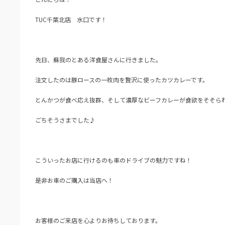
TUC千葉北店 水口です！
先日、蘇我のとある洋食屋さんに行きました。
注文したのは豚ロースの一枚肉を贅沢に使ったカツカレーです。
とんかつが食べ応え抜群、そして濃厚なビーフカレーが食欲をそそら
ごちそうさまでした♪
こういったお店に行けるのも車のドライブの魅力ですね！
是非お車のご購入は当店へ！
お客様のご来店を心よりお待ちしております。