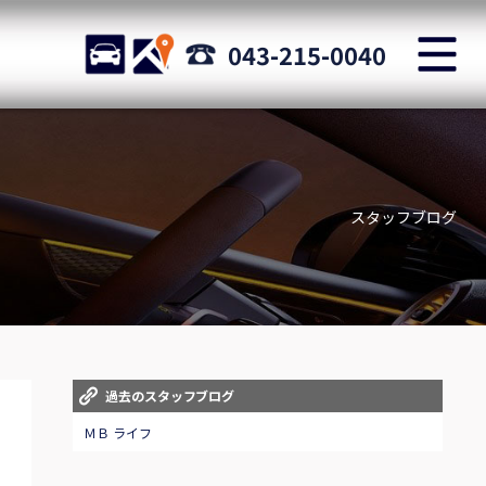
M
STOCK
ACCESS
043-215-0040
店舗紹介
Shop information
スタッフブログ
お問い合わせ
Staff blog
自動車保険
Car insurance
スタッフblog
過去のスタッフブログ
Staff blog
ＭＢ ライフ