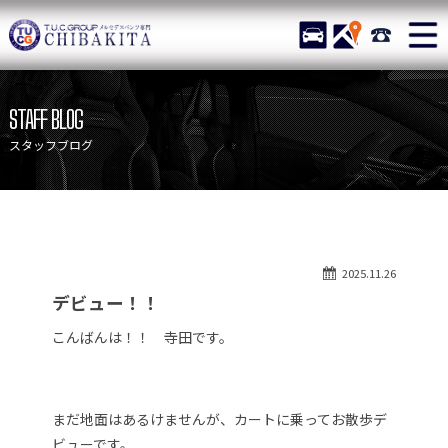
TUCグループ メルセデスベ
STOCK
ACCESS
043-215-
ニュース
在庫リスト
STAFF BLOG
目玉車両一覧
店舗紹介
スタッフブログ
保証＆サービス
アクセスマップ
全国納車
お問い合わせ
特別作業について
オーダーサービス
2025.11.26
買取無料査定
自動車保険
デビュー！！
TUCとは？
リクルート
こんばんは！！ 寺田です。
納車blog
スタッフblog
会社概要
まだ地面はあるけませんが、カートに乗ってお散歩デ
ビューです。