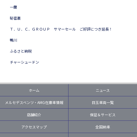
一蘭
秘密裏
Ｔ．Ｕ．Ｃ．ＧＲＯＵＰ サマーセール ご好評につき延長！
鴨川
ふるさと納税
チャーシュードン
ホーム
ニュース
メルセデスベンツ・AMG在庫車情報
目玉車両一覧
店舗紹介
保証＆サービス
アクセスマップ
全国納車