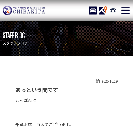
TUCグループ メルセデスベ
STOCK
ACCESS
043-215-
ニュース
在庫リスト
STAFF BLOG
目玉車両一覧
店舗紹介
スタッフブログ
保証＆サービス
アクセスマップ
全国納車
お問い合わせ
特別作業について
オーダーサービス
2025.10.29
買取無料査定
自動車保険
あっという間です
TUCとは？
リクルート
こんばんは
納車blog
スタッフblog
会社概要
千葉北店 白木でございます。