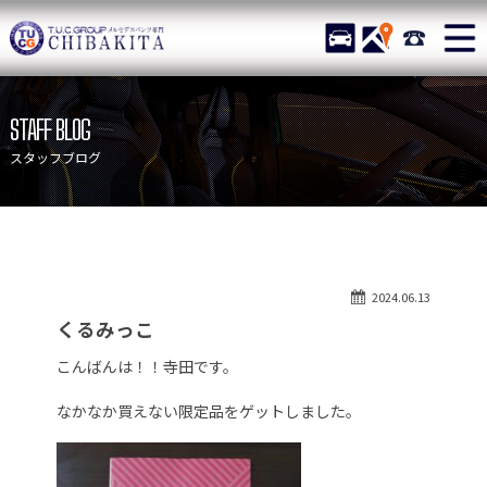
TUCグループ メルセデスベ
STOCK
ACCESS
043-215-
ニュース
在庫リスト
STAFF BLOG
目玉車両一覧
店舗紹介
スタッフブログ
保証＆サービス
アクセスマップ
全国納車
お問い合わせ
特別作業について
オーダーサービス
2024.06.13
買取無料査定
自動車保険
くるみっこ
TUCとは？
リクルート
こんばんは！！寺田です。
納車blog
スタッフblog
なかなか買えない限定品をゲットしました。
会社概要