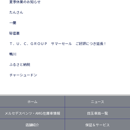
夏季休業のお知らせ
たんさん
一蘭
秘密裏
Ｔ．Ｕ．Ｃ．ＧＲＯＵＰ サマーセール ご好評につき延長！
鴨川
ふるさと納税
チャーシュードン
ホーム
ニュース
メルセデスベンツ・AMG在庫車情報
目玉車両一覧
店舗紹介
保証＆サービス