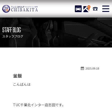
TUCグループ メルセデスベ
STOCK
ACCESS
043-215-
ニュース
在庫リスト
STAFF BLOG
目玉車両一覧
店舗紹介
スタッフブログ
保証＆サービス
アクセスマップ
全国納車
お問い合わせ
特別作業について
オーダーサービス
2025.09.18
買取無料査定
自動車保険
釜飯
TUCとは？
リクルート
こんばんは
納車blog
スタッフblog
会社概要
TUC千葉北インター店志田です。