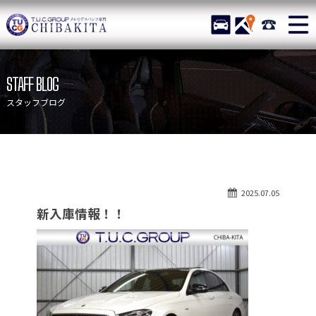
TUCグループ メルセデスベ
STOCK
ACCESS
043-215-
ニュース
在庫リスト
STAFF BLOG
目玉車両一覧
店舗紹介
スタッフブログ
保証＆サービス
アクセスマップ
全国納車
お問い合わせ
特別作業について
オーダーサービス
2025.07.05
買取無料査定
自動車保険
新入庫情報！！
TUCとは？
リクルート
納車blog
スタッフblog
会社概要