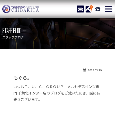
TUCグループ メルセデスベ
STOCK
ACCESS
043-215-
ニュース
在庫リスト
STAFF BLOG
目玉車両一覧
店舗紹介
スタッフブログ
保証＆サービス
アクセスマップ
全国納車
お問い合わせ
特別作業について
オーダーサービス
2025.03.29
買取無料査定
自動車保険
もぐら。
TUCとは？
リクルート
いつもＴ．Ｕ．Ｃ．ＧＲＯＵＰ メルセデスベンツ専
納車blog
スタッフblog
門 千葉北インター店のブログをご覧いただき、誠に有
難うございます。
会社概要