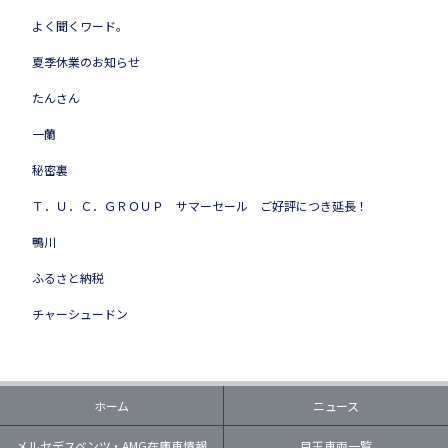
よく聞くワード。
夏季休業のお知らせ
たんさん
一蘭
秘密裏
Ｔ．Ｕ．Ｃ．ＧＲＯＵＰ サマーセール ご好評につき延長！
鴨川
ふるさと納税
チャーシュードン
ホーム
ニュース
メルセデスベンツ・AMG在庫車情報
目玉車両一覧