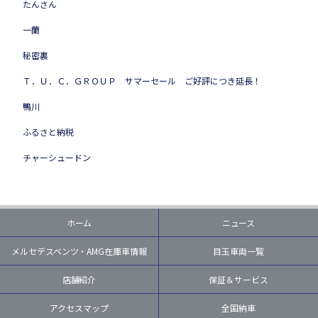
たんさん
一蘭
秘密裏
Ｔ．Ｕ．Ｃ．ＧＲＯＵＰ サマーセール ご好評につき延長！
鴨川
ふるさと納税
チャーシュードン
ホーム
ニュース
メルセデスベンツ・AMG在庫車情報
目玉車両一覧
店舗紹介
保証＆サービス
アクセスマップ
全国納車