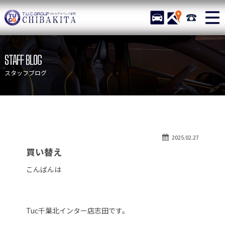
TUCグループ メルセデスベ
STOCK
ACCESS
043-215-
ニュース
在庫リスト
STAFF BLOG
目玉車両一覧
店舗紹介
スタッフブログ
保証＆サービス
アクセスマップ
全国納車
お問い合わせ
特別作業について
オーダーサービス
2025.02.27
買取無料査定
自動車保険
買い替え
TUCとは？
リクルート
こんばんは
納車blog
スタッフblog
会社概要
Tuc千葉北インター店志田です。