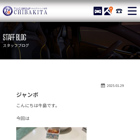
TUCグループ メルセデスベ
STOCK
ACCESS
043-215-
ニュース
在庫リスト
STAFF BLOG
目玉車両一覧
店舗紹介
スタッフブログ
保証＆サービス
アクセスマップ
全国納車
お問い合わせ
特別作業について
オーダーサービス
2025.01.29
買取無料査定
自動車保険
ジャンボ
TUCとは？
リクルート
こんにちは牛島です。
納車blog
スタッフblog
今回は
会社概要