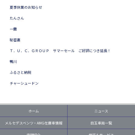
夏季休業のお知らせ
たんさん
一蘭
秘密裏
Ｔ．Ｕ．Ｃ．ＧＲＯＵＰ サマーセール ご好評につき延長！
鴨川
ふるさと納税
チャーシュードン
ホーム
ニュース
メルセデスベンツ・AMG在庫車情報
目玉車両一覧
店舗紹介
保証＆サービス