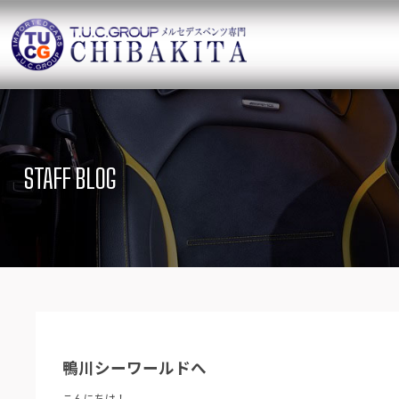
TUCグループ 
ニュース
在庫リ
News and Topics
SUV Stock list
STAFF BLOG
保証＆サービス
アクセ
Warranty and Serivce
Access map
特別作業について
オーダ
Special service
Order service
TUCとは？
リクル
What`s TUC
Recruit
鴨川シーワールドへ
会社概要
Company
こんにちは！