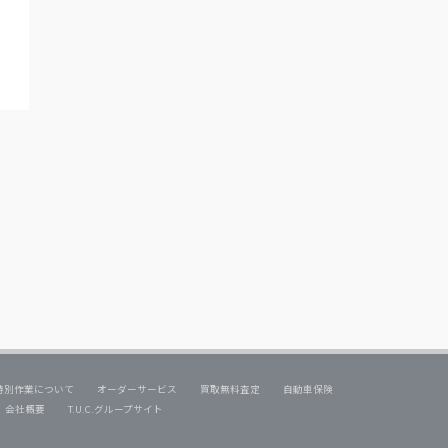
特別作業について
オーダーサービス
買取無料査定
自動車保険
会社概要
T.U.C.グループサイト