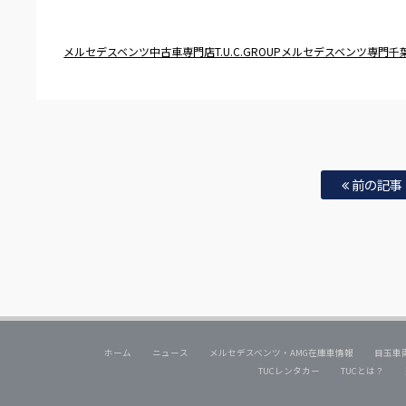
メルセデスベンツ中古車専門店T.U.C.GROUPメルセデスベンツ専門
前の記事
ホーム
ニュース
メルセデスベンツ・AMG在庫車情報
目玉車
TUCレンタカー
TUCとは？