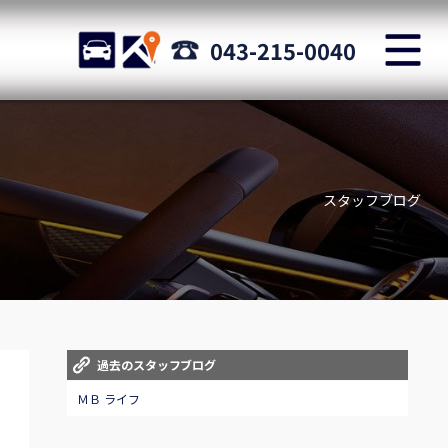
M
STOCK
ACCESS
043-215-0040
店舗紹介
Shop information
スタッフブログ
お問い合わせ
Staff blog
自動車保険
Car insurance
スタッフblog
過去のスタッフブログ
Staff blog
ＭＢ ライフ