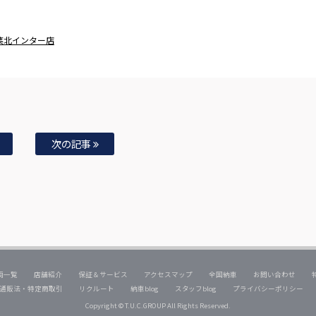
千葉北インター店
次の記事
両一覧
店舗紹介
保証＆サービス
アクセスマップ
全国納車
お問い合わせ
通販法・特定商取引
リクルート
納車blog
スタッフblog
プライバシーポリシー
Copyright © T.U.C.GROUP All Rights Reserved.