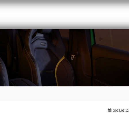
メルセデスベンツ専門 千葉北インター店
スト
目玉車両一覧
Features Stock list
スマップ
全国納車
Delivery service
ーサービス
買取無料査定
Trade in
ート
納車blog
Blog
2025.01.12