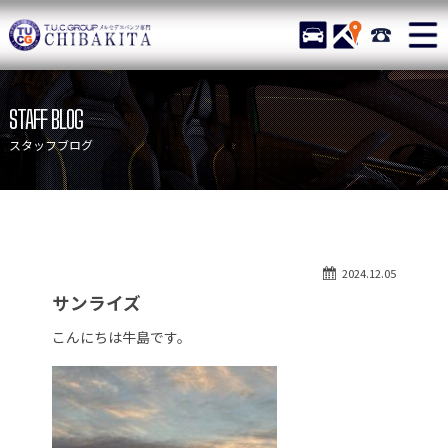
TUCグループ メルセデスベ
STOCK
ACCESS
043-215-
ニュース
在庫リスト
STAFF BLOG
目玉車両一覧
店舗紹介
スタッフブログ
保証＆サービス
アクセスマップ
全国納車
お問い合わせ
特別作業について
オーダーサービス
2024.12.05
買取無料査定
自動車保険
サンライズ
TUCとは？
リクルート
こんにちは牛島です。
納車blog
スタッフblog
会社概要